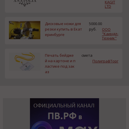
KAGIT
LTD
Дисковые ножи для
5000.00
резки купить в Екат
руб.
ООО
"Каиндл-
еринбурге
Техник"
Печать бейдже
смета
й на картоне и п
ПолиграфТорг
ластике под зак
аз