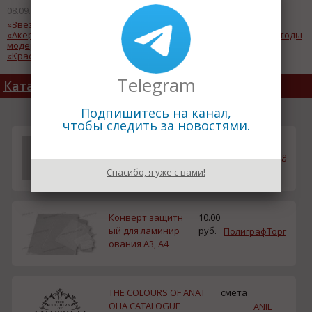
08.09.2011
08.09.2011
«Звездочка» и компания
Компания SterliteIndustries
«АкерСолюшнс»
снизит цены на медные катоды
модернизируют верфь
«Красная Кузница»
Telegram
Каталог товаров
Подпишитесь на канал,
чтобы следить за новостями.
Аутсорсинг марке
смета
тинга и рекламы
iGmarketing
Спасибо, я уже с вами!
Конверт защитн
10.00
ый для ламинир
руб.
ПолиграфТорг
ования A3, А4
THE COLOURS OF ANAT
смета
OLIA CATALOGUE
ANIL