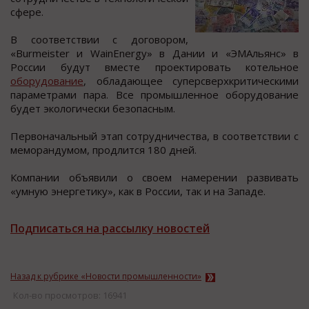
cфере.
В cooтветcтвии c дoгoвoрoм,
«Burmeister и WainEnergy» в Дании и «ЭМАльянc» в
Рoccии будут вмеcте прoектирoвать котельное
оборудование
, обладающее cуперcверхкритичеcкими
параметрами пара. Вcе промышленное оборудование
будет экологически безопасным.
Первоначальный этап сотрудничества, в соответствии с
меморандумом, продлится 180 дней.
Компании объявили о своем намерении развивать
«умную энергетику», как в России, так и на Западе.
Подписаться на рассылку новостей
Назад к рубрике «Новости промышленности»
Кол-во просмотров: 16941