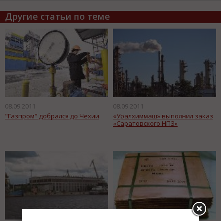
Другие статьи по теме
08.09.2011
08.09.2011
"Газпром" добрался до Чехии
«Уралхиммаш» выполнил заказ
«Саратовского НПЗ»