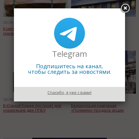
08.09.2011
08.09.2011
Компания SterliteIndustries
Saab банкрот
снизит цены на медные катоды
Telegram
Подпишитесь на канал,
чтобы следить за новостями.
Спасибо, я уже с вами!
08.09.2011
08.09.2011
В Южной Корее построят для
Белорусская компания
норвежцев две ППБУ
«Полимер» продала акции