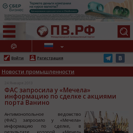
АЖНЫЕ НОВОСТИ
Войти
Регистрация
Новости промышленности
24 Января 2013
ФАС запросила у «Мечела»
информацию по сделке с акциями
порта Ванино
Антимонопольное ведомство
(ФАС) запросило у «Мечела»
информацию по сделке, в
результате которой «Мечел»