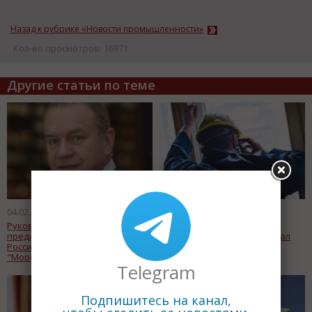
Назад к рубрике «Новости промышленности»
Кол-во просмотров: 16971
Другие статьи по теме
04.02.2013
29.01.2013
Руководство РКК "Энергия"
Акционеры «Норникеля»
предложило правительству
сократили уставный капитал
России стать собственником
компании на 9,7%
"Морского старта"
Telegram
Подпишитесь на канал,