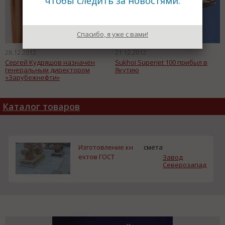
чтобы следить за новостями.
Спасибо, я уже с вами!
28.12.2012
21.12.2012
Сергей Кудряшов назначен
Sukhoi Superjet 100 прибыл в
генеральным директором
Якутию
«Зарубежнефти»
Каталог товаров
Изготовление кн
смета
ехтов ГОСТ
Завод
Северозапад