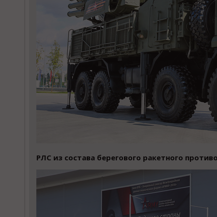
РЛС из состава берегового ракетного против