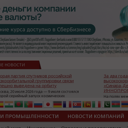
ЫЕ НОВОСТИ
резидент России наградил Концерн
В Президе
СК «Океанприбор» орденом
сразу три 
лександра Невского
от промыш
космонавт
6 июня на территории Концерна ОСК
Океанприбор» состоялась торжественная
В первых чи
еремония вручения ордена Александра
Президентск
евского коллективу предприятия. Орден
объединила 
рисужден за значительный вклад в
бизнеса и п
крепление обороноспособности Российской
открытую л
ТИ ПРОМЫШЛЕННОСТИ
НОВОСТИ КОМПАНИЙ
едерации. Высокую государственную
круглый сто
аграду вручил губернатор Санкт-
фармацевтич
етербурга Александр Беглов. «Для меня
посвящённу
ДИПЛОМЫ