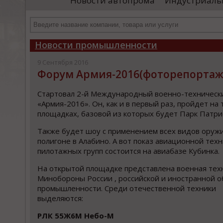
Новости автопрома
Индустриаль
б
«Уральские локомотивы»)
П
производственного комплекса для выпуска
высокоскоростных поездов. Главный вывод,
...
Новости промышленности
9 Сентября 2016
Форум Армия-2016(фоторепортаж
Стартовал 2-й Международный военно-техническ
«Армия-2016». Он, как и в первый раз, пройдет на 
площадках, базовой из которых будет Парк Патри
Также будет шоу с применением всех видов оружи
полигоне в Алабино. А вот показ авиационной техн
пилотажных групп состоится на авиабазе Кубинка.
На открытой площадке представлена военная тех
Минобороны России , российской и иностранной 
промышленности. Среди отечественной техники
выделяются:
РЛК 55Ж6М Небо-М