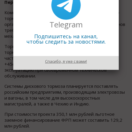
Первомайск)
Компания планирует производить систему дискового
тормоза для поездов ЭС2Г «Ласточка», в том числе
Telegram
организовать процесс изготовления отливок из чугунов
требуемых химического состава, микроструктуры и
Подпишитесь на канал,
механических свойств.
чтобы следить за новостями.
Тормозная система состоит из тормозного блока и
тормозного диска. Тормозной блок и его составные
части работоспособны при температуре от -50є С до
Спасибо, я уже с вами!
+45є С, срок службы – 40 лет со дня ввода в
эксплуатацию при своевременном техническом
обслуживании.
Системы дискового тормоза планируется поставлять
российским предприятиям, производящим электровозы
и вагоны, в том числе для высокоскоростных
магистралей, а также в Чехию и Индию.
При стоимости проекта 350,1 млн рублей льготное
заемное финансирование ФРП может составить 129,2
млн рублей.