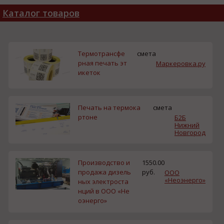
Каталог товаров
Термотрансфе
смета
рная печать эт
Маркеровка.ру
икеток
Печать на термока
смета
ртоне
Б2Б
Нижний
Новгород
Производство и
1550.00
продажа дизель
руб.
ООО
«Неоэнерго»
ных электроста
нций в ООО «Не
оэнерго»