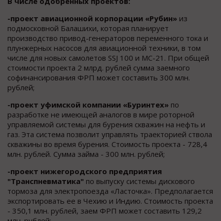
В числе одобренных проектов:
-проект авиационной корпорации «Рубин»
из
подмосковной Балашихи, которая планирует
производство привод-генераторов переменного тока и
плунжерных насосов для авиационной техники, в том
числе для новых самолетов SSJ 100 и МС-21. При общей
стоимости проекта 2 млрд. рублей сумма заемного
софинансирования ФРП может составить 300 млн.
рублей;
-проект уфимской компании «Буринтех»
по
разработке не имеющей аналогов в мире роторной
управляемой системы для бурения скважин на нефть и
газ. Эта система позволит управлять траекторией ствола
скважины во время бурения. Стоимость проекта - 728,4
млн. рублей. Сумма займа - 300 млн. рублей;
-проект нижегородского предприятия
"Транспневматика"
по выпуску системы дискового
тормоза для электропоезда «Ласточка». Предполагается
экспортировать ее в Чехию и Индию. Стоимость проекта
- 350,1 млн. рублей, заем ФРП может составить 129,2
млн. рублей;