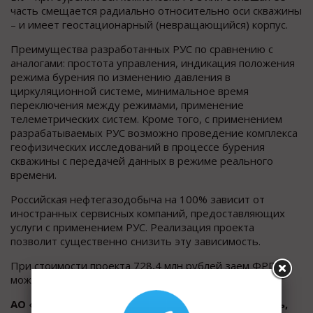
часть смещается радиально относительно оси скважины
– и имеет геостационарный (невращающийся) корпус.
Преимущества разработанных РУС по сравнению с
аналогами: простота управления, индикация положения
режима бурения по изменению давления в
циркуляционной системе, минимальное время
переключения между режимами, применение
телеметрических систем. Кроме того, с применением
разрабатываемых РУС возможно проведение комплекса
геофизических исследований в процессе бурения
скважины с передачей данных в режиме реального
времени.
Российская нефтегазодобыча на 100% зависит от
иностранных сервисных компаний, предоставляющих
услуги с применением РУС. Реализация проекта
позволит существенно снизить эту зависимость.
При стоимости проекта 728,4 млн рублей заем ФРП
может составить 300 млн рублей.
АО «Транспневматика» (Нижегородская область,