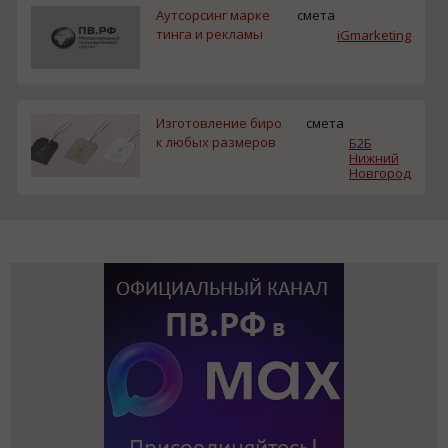
Аутсорсинг марке
смета
тинга и рекламы
iGmarketing
Изготовление биро
смета
к любых размеров
Б2Б
Нижний
Новгород