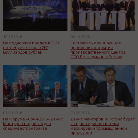
10.10.2016
06.10.2016
На поддержку продаж МС-21
Состоялась официальная
потребуется около 200
церемония открытия
миллиардов рублей
производственного центра
ОБО Беттерманн в России
01.10.2016
30.09.2016
На Форуме «Сочи-2016» Денис
Денис Мантуров: в России будет
Мантуров подписал два
создана единая система
специнвестконтракта
маркировки промышленной
продукции