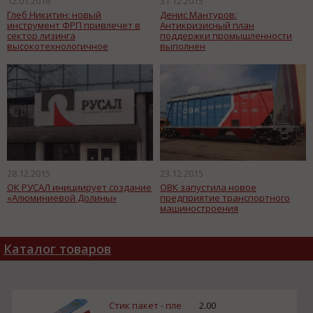
12.01.2016
31.12.2015
Глеб Никитин: новый
Денис Мантуров:
инструмент ФРП привлечет в
Антикризисный план
сектор лизинга
поддержки промышленности
высокотехнологичное
выполнен
оборудование
28.12.2015
23.12.2015
ОК РУСАЛ инициирует создание
ОВК запустила новое
«Алюминиевой Долины»
предприятие транспортного
машиностроения
Каталог товаров
Стик пакет - пле
2.00