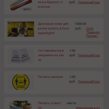
нка и бумага с п
руб.
ПолиграфТорг
ечатью
Дисковые ножи для
5000.00
резки купить в Екат
руб.
ООО
"Каиндл-
еринбурге
Техник"
Составники и ра
1.00
змерники на зак
руб.
ПолиграфТорг
аз
Печать наклеек
1.00
руб.
ПолиграфТорг
Печать этикет
смета
ок
Маркеровка.ру