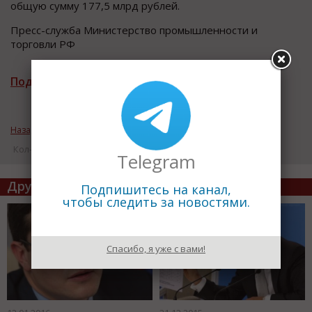
общую сумму 177,5 млрд рублей.
Пресс-служба Министерство промышленности и
торговли РФ
Подписаться на рассылку новостей
Назад к рубрике «Новости промышленности»
Кол-во просмотров: 19838
Telegram
Другие статьи по теме
Подпишитесь на канал,
чтобы следить за новостями.
Спасибо, я уже с вами!