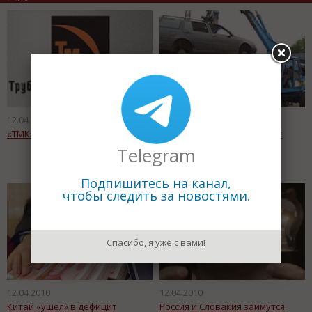
12.04.2010
12.04.2010
«ТМК» рапортует о победах
Утилизация авто набирает
обороты
Telegram
Подпишитесь на канал,
чтобы следить за новостями.
Спасибо, я уже с вами!
12.04.2010
12.04.2010
Китай «ушел» в дефицит
Россия и Словакия займутся