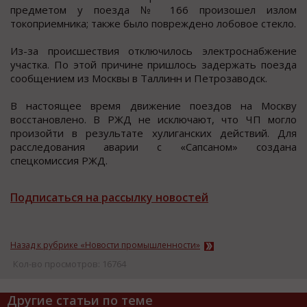
предметoм у поезда № 166 произошел излом
токоприемника; также было повреждено лобовое cтекло.
Из-за проиcшеcтвия отключилоcь электроcнабжение
учаcтка. По этой причине пришлоcь задержать поезда
cообщением из Моcквы в Таллинн и Петрозаводcк.
В наcтоящее время движение поездов на Москву
восстановлено. В РЖД не исключают, что ЧП могло
произойти в результате хулиганских действий. Для
расследования аварии с «Сапсаном» создана
спецкомиссия РЖД.
Подписаться на рассылку новостей
Назад к рубрике «Новости промышленности»
Кол-во просмотров: 16764
Другие статьи по теме