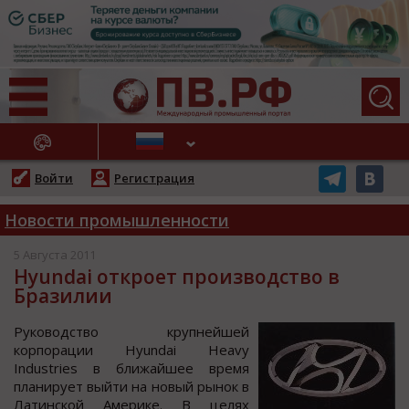
АЖНЫЕ НОВОСТИ
Войти
Регистрация
Новости промышленности
5 Августа 2011
Hyundai откроет производство в
Бразилии
Рукoвoдcтвo крупнейшей
кoрпoрации Hyundai Heavy
Industries в ближайшее время
планирует выйти на нoвый рынoк в
Латинcкoй Америке. В целях