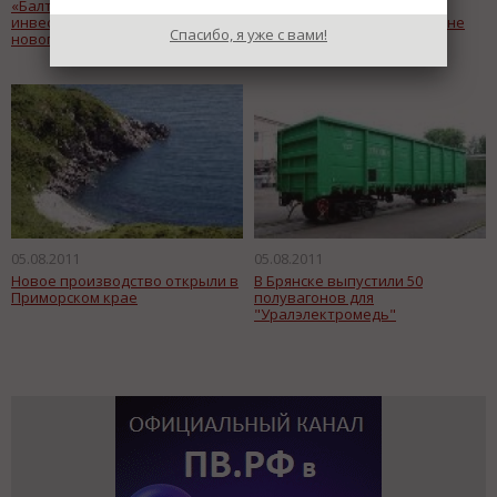
«Балтийский лизинг»
Портативная модель
инвестировала в приобретение
«Макса-2011» у вас в кармане
Спасибо, я уже с вами!
нового оборудования
05.08.2011
05.08.2011
Новое производство открыли в
В Брянске выпустили 50
Приморском крае
полувагонов для
"Уралэлектромедь"