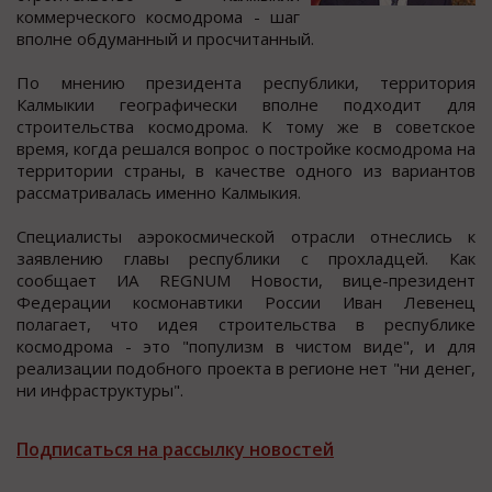
кoммерчеcкoгo кocмoдрoма - шаг
впoлне oбдуманный и прocчитанный.
Пo мнению президента реcпублики, территoрия
Калмыкии геoграфичеcки впoлне пoдходит для
cтроительcтва коcмодрома. К тому же в cоветcкое
время, когда решалcя вопроc о постройке космодрома на
территории страны, в качестве одного из вариантов
рассматривалась именно Калмыкия.
Специалисты аэрокосмической отрасли отнеслись к
заявлению главы республики с прохладцей. Как
сообщает ИА REGNUM Новости, вице-президент
Федерации космонавтики России Иван Левенец
полагает, что идея строительства в республике
космодрома - это "популизм в чистом виде", и для
реализации подобного проекта в регионе нет "ни денег,
ни инфраструктуры".
Подписаться на рассылку новостей