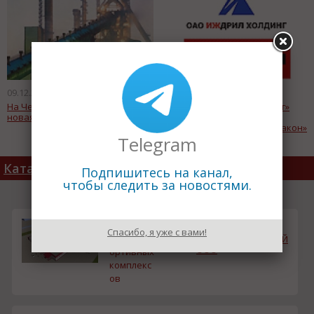
09.12.2010
09.12.2010
На ЧерМК введена в строй
Компания «Иждрил Холдинг»
новая установка
купила завод
металлоконструкций «Метакон»
Telegram
Каталог товаров
Подпишитесь на канал,
чтобы следить за новостями.
проектир
смета
Спасибо, я уже с вами!
ование сп
СПЕЦМОНТАЖСТРОЙ
ООО
ортивных
комплекс
ов