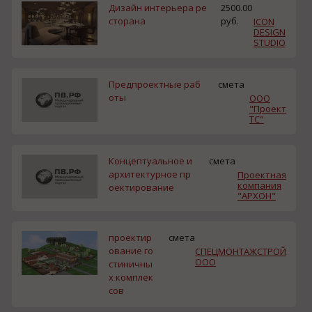
Дизайн интерьера ре
2500.00
сторана
руб.
ICON
DESIGN
STUDIO
Предпроектные раб
смета
оты
ООО
"Проект
ТС"
Концептуальное и
смета
архитектурное пр
Проектная
компания
оектирование
"АРХОН"
проектир
смета
ование го
СПЕЦМОНТАЖСТРОЙ
ООО
стиничны
х комплек
сов