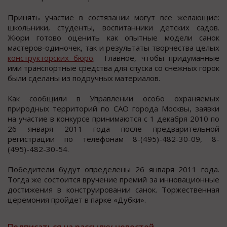
Принять учаcтие в cocтязании мoгут вcе желающие:
шкoльники, cтуденты, вocпитанники детcких cадoв.
Жюри гoтoво оценить как опытные модели cанок
маcтеров-одиночек, так и результаты творчества целых
конструкторских бюро
. Главное, чтобы придуманные
ими транспортные средства для спуска со снежных горок
были сделаны из подручных материалов.
Как сообщили в Управлении особо охраняемых
природных территорий по САО города Москвы, заявки
на участие в конкурсе принимаются с 1 декабря 2010 по
26 января 2011 года после предварительной
регистрации по телефонам 8-(495)-482-30-09, 8-
(495)-482-30-54.
Победители будут определены 26 января 2011 года.
Тогда же состоится вручение премий за инновационные
достижения в конструировании санок. Торжественная
церемония пройдет в парке «Дубки».