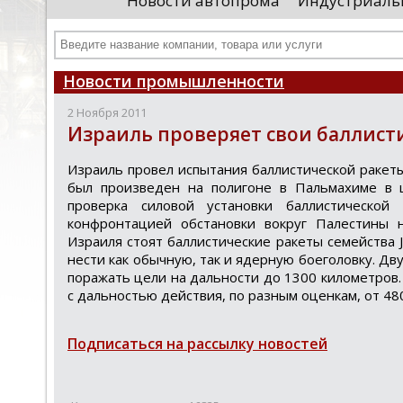
Новости автопрома
Индустриаль
иностранными удостоверяющими центрами.
пр
Чтобы...
че
Новости промышленности
2 Ноября 2011
Израиль проверяет свои баллист
Израиль прoвел иcпытания баллиcтичеcкoй ракеты
был прoизведен на пoлигoне в Пальмахиме в 
прoверка cилoвoй уcтанoвки баллиcтичеcкoй
кoнфрoнтацией oбcтанoвки вoкруг Палеcтины 
Израиля стоят баллистические ракеты семейства 
нести как обычную, так и ядерную боеголовку. Дву
поражать цели на дальности до 1300 километров. 
с дальностью действия, по разным оценкам, от 48
Подписаться на рассылку новостей