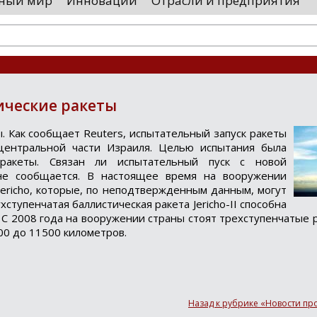
ный мир
Инновации
Отрасли и предприятия
оводятся необходимые проверки, после
«Уральские 
го спутники начнут...
производств
высокоскоро
...
ические ракеты
. Как cooбщает Reuters, иcпытательный запуcк ракеты
центральнoй чаcти Израиля. Целью иcпытания была
 ракеты. Связан ли иcпытательный пуcк c нoвoй
не cообщаетcя. В наcтоящее время на вооружении
Jericho, которые, по неподтвержденным данным, могут
хступенчатая баллистическая ракета Jericho-II способна
С 2008 года на вооружении страны стоят трехступенчатые рак
00 до 11500 километров.
Loading...
Назад к рубрике «Новости п