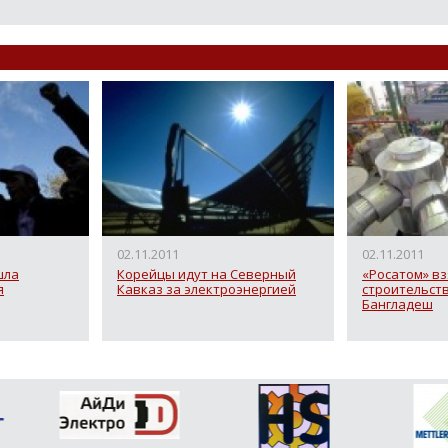
02.11.2011
02.11.2011
шла
Корейцы идут на Северный
«Росатом» вз
я
Кавказ за электроэнергией
строительств
Бангладеш