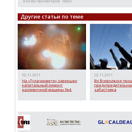
Кол-во просмотров: 16835
Другие статьи по теме
02.11.2011
02.11.2011
На «Тулачермете» завершен
Во Всеволжске про
капитальный ремонт
предупредительна
разливочной машины №4.
забастовка