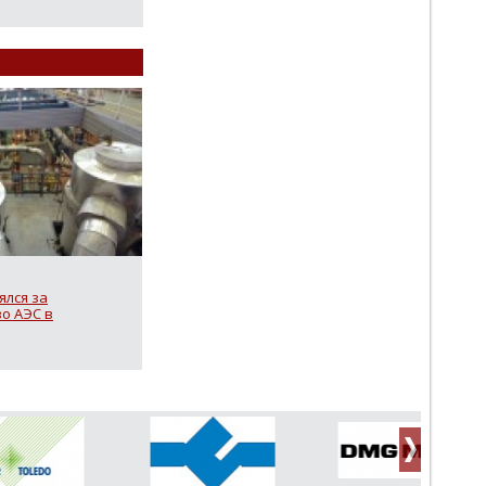
ялся за
о АЭС в