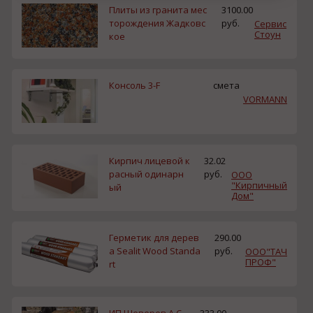
Плиты из гранита мес
3100.00
торождения Жадковс
руб.
Сервис
Стоун
кое
Консоль 3-F
смета
VORMANN
Кирпич лицевой к
32.02
расный одинарн
руб.
ООО
"Кирпичный
ый
Дом"
Герметик для дерев
290.00
а Sealit Wood Standa
руб.
ООО"ТАЧ
ПРОФ"
rt
ИП Шеверев А.С.
333.00