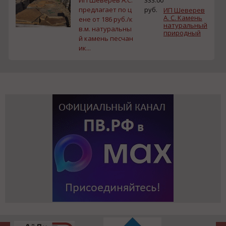
предлагает по ц
руб.
ИП Шеверев
А. С. Камень
ене от 186 руб./к
натуральный
в.м. натуральны
природный
й камень песчан
ик...