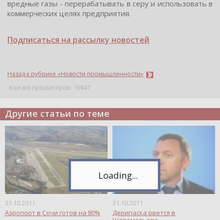
вредные газы - перерабатывать в серу и использовать в
коммерческих целях предприятия.
Подписаться на рассылку новостей
Назад к рубрике «Новости промышленности»
Кол-во просмотров: 16947
Telegram
Другие статьи по теме
Подпишитесь на канал,
чтобы следить за новостями.
Спасибо, я уже с вами!
31.10.2011
31.10.2011
Аэропорт в Сочи готов на 80%
Дерипаска рвется в
Шереметьево