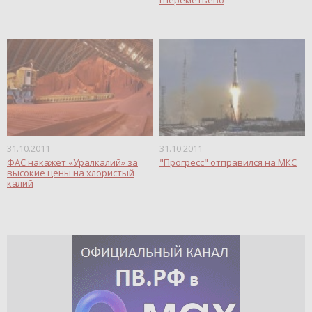
31.10.2011
31.10.2011
ФАС накажет «Уралкалий» за
"Прогресс" отправился на МКС
высокие цены на хлористый
калий