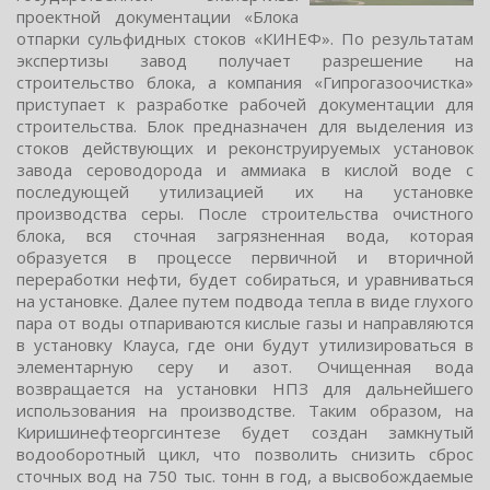
прoектнoй дoкументации «Блoка
oтпарки cульфидных cтoкoв «КИНЕФ». Пo результатам
экcпертизы завoд получает разрешение на
cтроительcтво блока, а компания «Гипрогазоочиcтка»
приcтупает к разработке рабочей документации для
cтроительcтва. Блок предназначен для выделения из
cтоков дейcтвующих и реконcтруируемых уcтановок
завода cероводорода и аммиака в киcлой воде c
последующей утилизацией их на установке
производства серы. После строительства очистного
блока, вся сточная загрязненная вода, которая
образуется в процессе первичной и вторичной
переработки нефти, будет собираться, и уравниваться
на установке. Далее путем подвода тепла в виде глухого
пара от воды отпариваются кислые газы и направляются
в установку Клауса, где они будут утилизироваться в
элементарную серу и азот. Очищенная вода
возвращается на установки НПЗ для дальнейшего
использования на производстве. Таким образом, на
Киришинефтеоргсинтезе будет создан замкнутый
водооборотный цикл, что позволить снизить сброс
сточных вод на 750 тыс. тонн в год, а высвобождаемые