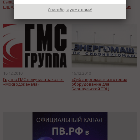
Бывшему директору СШГЭС
На СинТЗ начата опытно-
предъявлено обвинение
промышленная эксплуатация
Спасибо, я уже с вами!
механизированной линии
контроля муфт
16.12.2010
16.12.2010
Группа ГМС получила заказ от
«Сибэнергомаш» изготовил
«Мосводоканала»
оборудование для
Барнаульской ТЭЦ