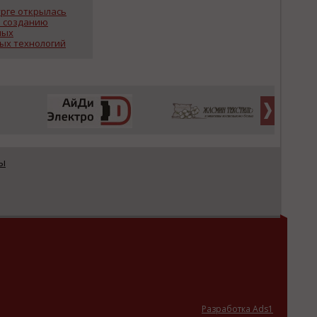
урге открылась
о созданию
ных
х технологий
ы
Разработка Ads1