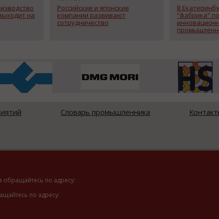
изводство
Российские и японские
В Екатеринб
выходит на
компании развивают
"фабрика" п
сотрудничество
инновацион
промышленны
риятий
Словарь промышленника
Контакт
а обращайтесь по адресу:
ащайтесь по адресу: