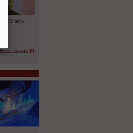
ая область.
ромышленности»