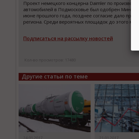
Проект немецкого концерна Daimler по производс
автомобилей в Подмосковье был одобрен Минпро
июне прошлого года, позднее согласие дало прав
региона. Среди вероятных площадок до этого мом
Подписаться на рассылку новостей
Кол-во просмотров: 17480
Другие статьи по теме
24.01.2017
21.01.2017