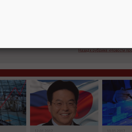
Telegram
тву
мторгом в
Подпишитесь на канал,
ительство
чтобы следить за новостями.
ента рассматривались Санкт-Петербург, Казань и Свердловск
Спасибо, я уже с вами!
Назад к рубрике «Новости п
12.01.2017
10.01.2017