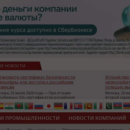
ЫЕ НОВОСТИ
тановите сертификат безопасности
Вторая пар
нцифры для доступа к российским
низкоорбит
рвисам
успешно вы
сква, 23 июля 2026 года — При отзыве
Москва, 20 и
рубежных SSL-сертификатов российские
второй сери
йты могут некорректно открываться в
аппаратов, к
остранных браузерах (Google Chrome,
масштабной 
fari, Edge и др.), а соединение с сервисами
группировки
жет отображаться как небезопасное.
интернет с 
ТИ ПРОМЫШЛЕННОСТИ
НОВОСТИ КОМПАНИЙ
которые ресурсы уже сообщили о
из ключевых
зможной недоступности и ошибках при
«Экономика 
дключении из-за отзывов сертификатов
трансформаци
ДИПЛОМЫ