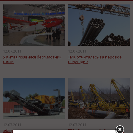
12.07.2011
12.07.2011
У Китая появился беспилотник
ТМК отчиталась за перовое
связи
полугодие
12.07.2011
12.07.2011
«Фирмсервис» выиграла тендер
ГТС «Сахалин — Хабаровск —