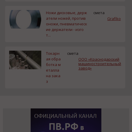
Ножи дисковые, держ
смета
атели ножей, против
Grafiko
оножи, пневматическ
ие держатели - изго
т...
Токарн
смета
ая обра
ООО «Краснодарский
машиностроительный
ботка м
завод»
еталла
на зака
з