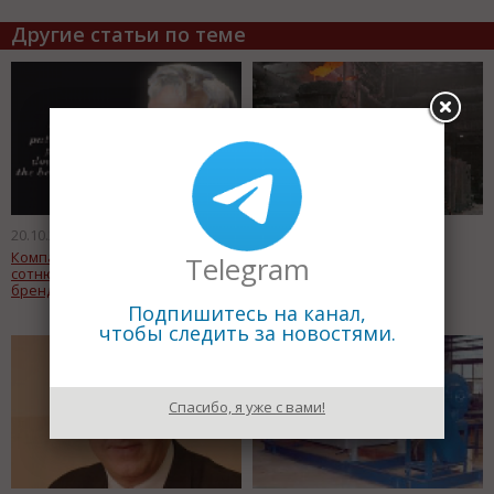
Другие статьи по теме
20.10.2011
20.10.2011
Компания John Deere вошла в
На НЛМК сокращают
Telegram
сотню лучших мировых
производство
брендов 2011 года
Подпишитесь на канал,
чтобы следить за новостями.
Спасибо, я уже с вами!