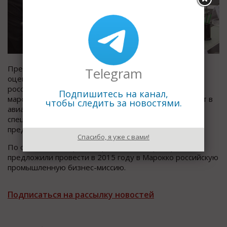
Представители Королевства Марокко положительно
Telegram
оценили состоявшиеся переговоры и надеются, что
российские компании найдут свою нишу на
Подпишитесь на канал,
марокканском рынке, в первую очередь россиян ждут в
чтобы следить за новостями.
авиационной отрасли, в области транспортного и
специального машиностроения и конечно на
предприятиях легкой промышленности.
Спасибо, я уже с вами!
По окончании встречи марокканские партнеры
предложили провести в 2015 году в Марокко российскую
промышленную бизнес-миссию.
Подписаться на рассылку новостей