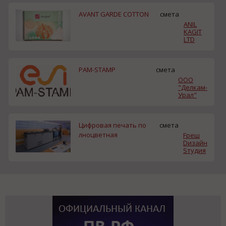
AVANT GARDE COTTON
смета
ANIL
KAGIT
LTD
PAM-STAMP
смета
ООО
"Делкам-
Урал"
Цифровая печать по
смета
лноцветная
Fреш
Dизайн
Sтудия