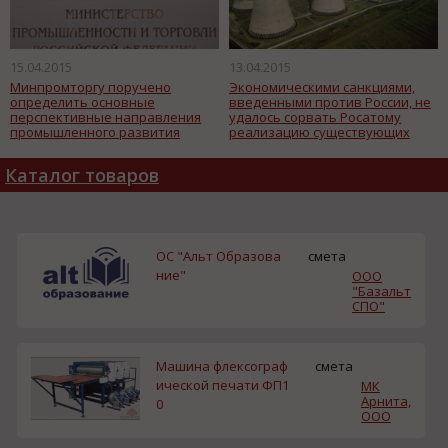
15.04.2015
13.04.2015
Минпромторгу поручено
Экономическими санкциями,
определить основные
введенными против России, не
перспективные направления
удалось сорвать Росатому
промышленного развития
реализацию существующих
Арктики
проектов .
Каталог товаров
ОС "Альт Образова
смета
ние"
ООО
"Базальт
СПО"
Машина флексограф
смета
ической печати ФП1
МК
Арнита,
0
ООО