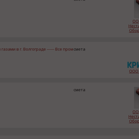
ОО
Нест
Обор
зами в г. Волгограде ------ Все пром
смета
ООО 
смета
ОО
Нест
Обор