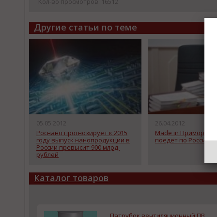
Кол-во просмотров: 16512
Другие статьи по теме
05.05.2012
26.04.2012
Роснано прогнозирует к 2015
Made in Приморье 
году выпуск нанопродукции в
поедет по России
России превысит 900 млрд.
рублей
Каталог товаров
Патрубок вентиляционный ПВ