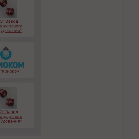
О "Завод
андартного
удования"
"Криоком"
О "Завод
андартного
удования"