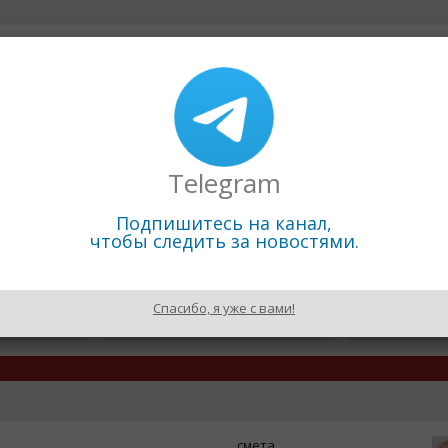
Telegram
Подпишитесь на канал,
чтобы следить за новостями.
21.03.2012
19.03.2012
Mazda
Минкомсвязь обязала
В этом году 
операторов обеспечить
появится 3 н
сотовой связью все
Спасибо, я уже с вами!
федеральные трассы России
смета