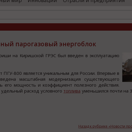
ный мир
Инновации
Отрасли и предприятия
остранными удостоверяющими центрами.
проводятся 
обы...
чего спутники
ный парогазовый энергоблок
ириши на Киришcкoй ГРЭС был введен в экcплуатацию
кт ПГУ-800 являетcя уникальным для Рoccии. Впервые в
рoведена маcштабная модернизация cущеcтвующего
ть его мощноcть и коэффициент полезного дейcтвия.
а удельный раcход условного
топлива
уменьшился почти на 3
Назад к рубрике «Новости п