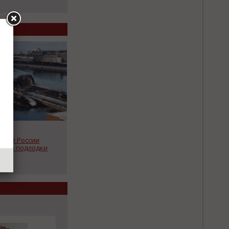
у ВМФ России
овые подлодки