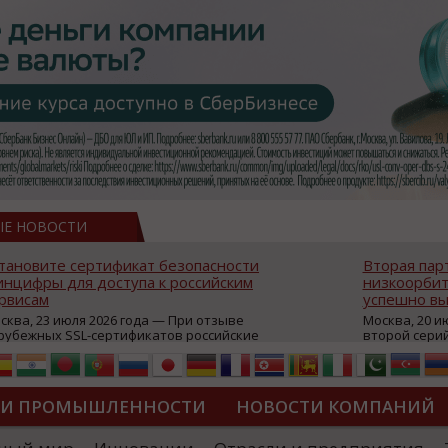
ЫЕ НОВОСТИ
тановите сертификат безопасности
Вторая пар
нцифры для доступа к российским
низкоорбит
рвисам
успешно вы
сква, 23 июля 2026 года — При отзыве
Москва, 20 и
рубежных SSL-сертификатов российские
второй сери
йты могут некорректно открываться в
аппаратов, к
остранных браузерах (Google Chrome,
масштабной 
fari, Edge и др.), а соединение с сервисами
группировки
жет отображаться как небезопасное.
интернет с 
ТИ ПРОМЫШЛЕННОСТИ
НОВОСТИ КОМПАНИЙ
которые ресурсы уже сообщили о
из ключевых
зможной недоступности и ошибках при
«Экономика 
дключении из-за отзывов сертификатов
трансформаци
ДИПЛОМЫ