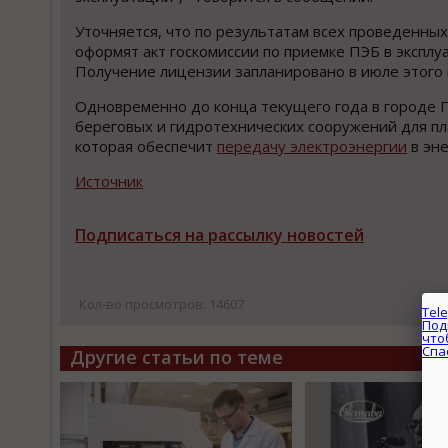
Уточняется, что по результатам всех проведенных
оформят акт госкомиссии по приемке ПЭБ в эксплу
Получение лицензии запланировано в июле этого 
Одновременно до конца текущего года в городе 
береговых и гидрoтехнических сооружений для пл
которая обеcпечит
передачу электроэнергии
в эне
Источник
Подписаться на рассылку новостей
Кол-во просмотров: 14607
Другие статьи по теме