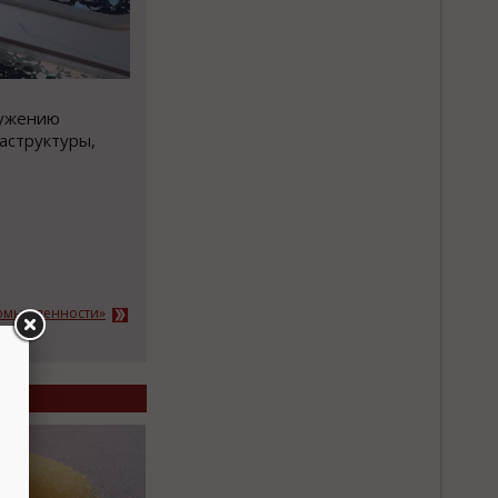
ружению
аструктуры,
ромышленности»