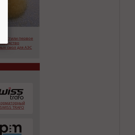
запустили первое
изводство
ых смол для АЭС
форматорный
 SWISS TRAFO