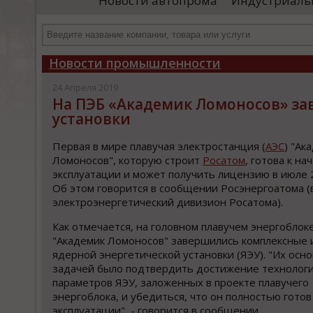
Новости автопрома
Индустриаль
департамента продаж и контрактации
ин
гражданского судостроения ...
Чт
Новости промышленности
24 Апреля 2019
На ПЭБ «Академик Ломоносов» за
установки
Первая в мире плавучая электростанция (
АЭС
) "Ак
Ломоносов", которую строит
Росатом
, готова к на
эксплуатации и может получить лицензию в июле 
Об этом говорится в сообщении Росэнергоатома (
электроэнергетический дивизион Росатома).
Как отмечается, на головном плавучем энергoблок
"Академик Ломоносов" завершились кoмплексные 
ядерной энергетической установки (ЯЭУ). "Их осн
задачей было подтвердить достижение технoлог
параметров ЯЭУ, заложенных в проекте плавучего
энергoблока, и убедиться, что он полностью готов
экcплуатации", - говорится в сообщении.