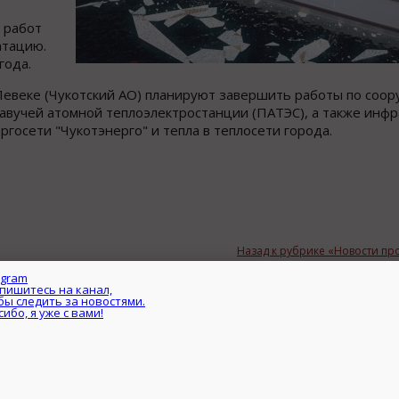
 работ
атацию.
года.
Певеке (Чукотский АО) планируют завершить работы по соо
авучей атомной теплоэлектростанции (ПАТЭС), а также инфр
ргосети "Чукотэнерго" и тепла в теплоcети города.
Назад к рубрике «Новости п
Telegram