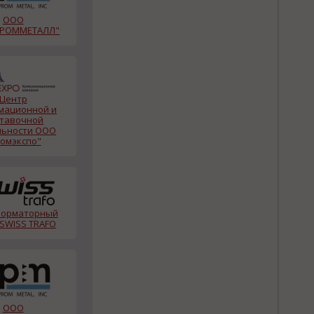
ООО
ПРОММЕТАЛЛ"
Центр
мационной и
тавочной
льности ООО
томэкспо"
форматорный
 SWISS TRAFO
ООО