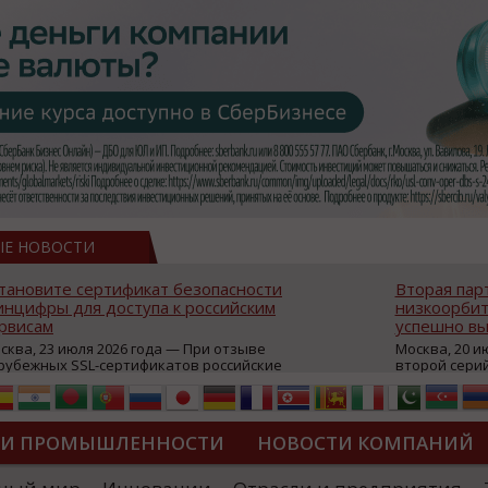
ЫЕ НОВОСТИ
тановите сертификат безопасности
Вторая пар
нцифры для доступа к российским
низкоорбит
рвисам
успешно вы
сква, 23 июля 2026 года — При отзыве
Москва, 20 и
рубежных SSL-сертификатов российские
второй сери
йты могут некорректно открываться в
аппаратов, к
остранных браузерах (Google Chrome,
масштабной 
fari, Edge и др.), а соединение с сервисами
группировки
жет отображаться как небезопасное.
интернет с 
ТИ ПРОМЫШЛЕННОСТИ
НОВОСТИ КОМПАНИЙ
которые ресурсы уже сообщили о
из ключевых
зможной недоступности и ошибках при
«Экономика 
дключении из-за отзывов сертификатов
трансформаци
ДИПЛОМЫ