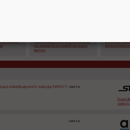
Подпишитесь на канал,
чтобы следить за новостями.
19.04.2019
10.04.2019
Спасибо, я уже с вами!
йший
Новые вагоны
В Кемерово 
стической
Трансмашхолдинга появились
в России про
ии
на линии Екатеринбургского
ионнообменн
метро
ецко-Швейцарского завода SWISS-T
смета
Транс
завод
смета