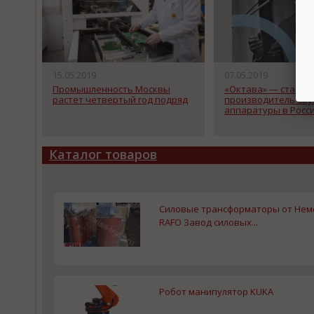
15.05.2019
07.05.2019
Промышленность Москвы
«Октава» — старе
растет четвертый год подряд
производитель аку
аппаратуры в Росс
Каталог товаров
Силовые трансформаторы от Нем
RAFO Завод силовых...
Робот манипулятор KUKA