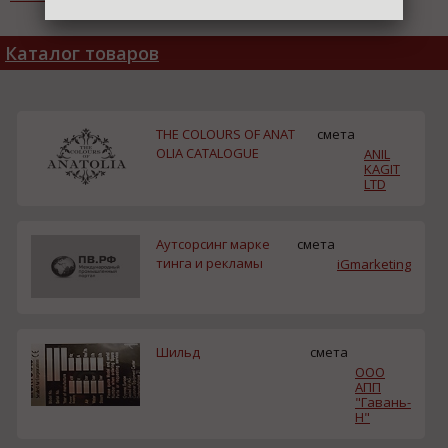
Каталог товаров
THE COLOURS OF ANAT
смета
OLIA CATALOGUE
ANIL
KAGIT
LTD
Аутсорсинг марке
смета
тинга и рекламы
iGmarketing
Шильд
смета
ООО
АПП
"Гавань-
Н"