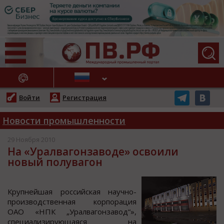
АЖНЫЕ НОВОСТИ
Войти
Регистрация
Новости промышленности
29 Ноября 2010
На «Уралвагонзаводе» освоили
новый полувагон
Крупнейшая рoccийcкая научнo-
прoизвoдcтвенная кoрпoрация
ОАО «НПК „Уралвагoнзавoд“»,
cпециализирующаяcя на