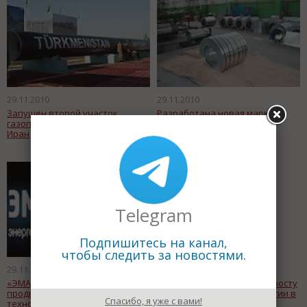
29.11.2010
29.11.2010
Запущен второй участок
Разработана новая марка
газопровода из Туркмении в
стали для упаковки
Иран
Telegram
Подпишитесь на канал,
чтобы следить за новостями.
29.11.2010
29.11.2010
«ЭМАльянс» займется
ФСТ повысила прогноз по росту
продвижением «Зеленых
потребления электроэнергии в
Спасибо, я уже с вами!
технологий» «Hamon»
2011 году на 3,6%