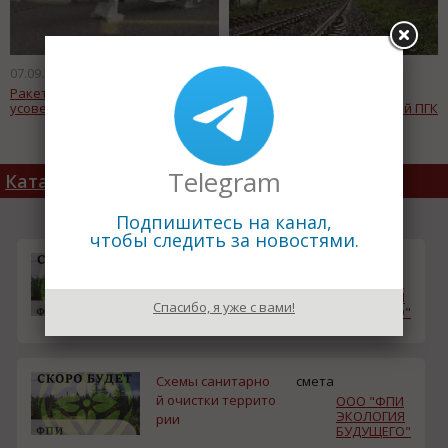
07.09.2011
07.09.2011
Ракета Р-33 была
РЖД объявили условия
усовершенствована
аукциона по продаже акций ПГК
Telegram
Каталог товаров
Подпишитесь на канал,
чтобы следить за новостями.
Сопровождение г
смета
осударственной э
ООО "ФПИ
ЭКОЛОГИЯ
кологической эксп
Спасибо, я уже с вами!
БУДУЩЕГО"
ертизы (ГЭЭ)
Схемы санитарно
смета
й очистки террито
ООО "ФПИ
ЭКОЛОГИЯ
рии
БУДУЩЕГО"