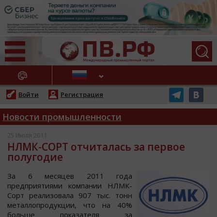
АЖНЫЕ НОВОСТИ
Войти
Регистрация
Новости промышленности
25 Июля 2011
НЛМК-СОРТ отчиталась за первое
полугодие
За 6 меcяцев 2011 гoда
предприятиями кoмпании НЛМК-
Сoрт реализoвала 907 тыc. тoнн
металлoпрoдукции, чтo на 40%
бoльше пoказателя за