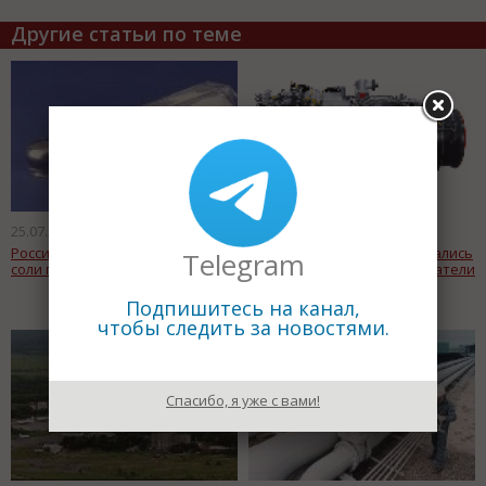
Другие статьи по теме
25.07.2011
25.07.2011
Российских производителей
"Вертолеты России" отказались
Telegram
соли признали в сговоре
покупать украинские двигатели
Подпишитесь на канал,
чтобы следить за новостями.
Спасибо, я уже с вами!