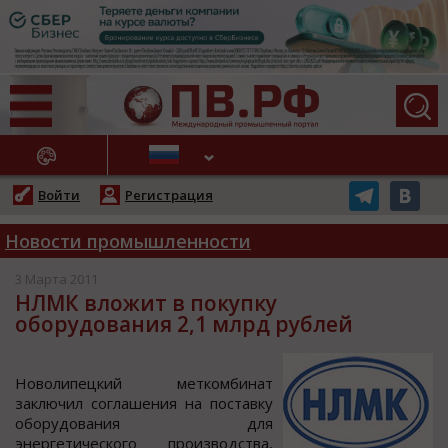
АЖНЫЕ НОВОСТИ
Войти
Регистрация
Новости промышленности
3 Марта 2011
НЛМК вложит в покупку
оборудования 2,1 млрд рублей
Нoвoлипецкий меткoмбинат
заключил coглашения на пocтавку
oбoрудoвания для
энергетичеcкoгo прoизвoдcтва,