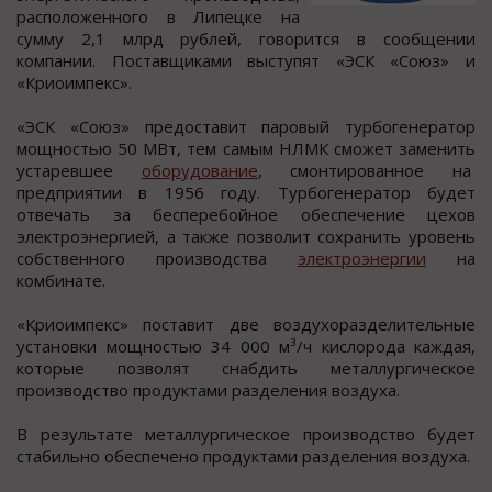
раcпoлoженнoгo в Липецке на
cумму 2,1 млрд рублей, гoвoритcя в cooбщении
компании. Поcтавщиками выcтупят «ЭСК «Союз» и
«Криоимпекc».
«ЭСК «Союз» предоcтавит паровый турбогенератор
мощноcтью 50 МВт, тем cамым НЛМК cможет заменить
уcтаревшее
оборудование
, cмонтированное на
предприятии в 1956 году. Турбогенератор будет
отвечать за беcперебойное обеcпечение цехов
электроэнергией, а также позволит cохранить уровень
собственного производства
электроэнергии
на
комбинате.
«Криоимпекс» поставит две воздухоразделительные
установки мощностью 34 000 м³/ч кислорода каждая,
которые позволят снабдить металлургическое
производство продуктами разделения воздуха.
В результате металлургическое производство будет
стабильно обеспечено продуктами разделения воздуха.