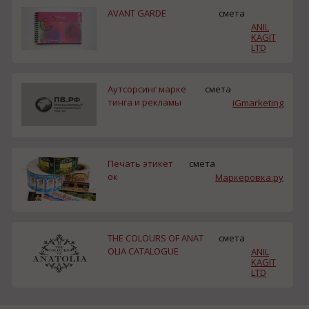
AVANT GARDE
смета
ANIL
KAGIT
LTD
Аутсорсинг марке
смета
тинга и рекламы
iGmarketing
Печать этикет
смета
ок
Маркеровка.ру
THE COLOURS OF ANAT
смета
OLIA CATALOGUE
ANIL
KAGIT
LTD