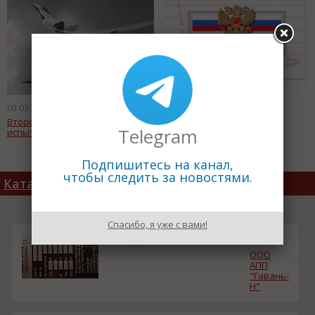
03.03.2011
03.03.2011
Второй истребитель Т-50 начал
0.8% --инфляция в феврале
Telegram
испытания
Подпишитесь на канал,
чтобы следить за новостями.
Каталог товаров
Спасибо, я уже с вами!
Шильд
смета
ООО
АПП
"Гавань-
Н"