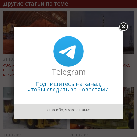
Другие статьи по теме
31.10.2011
31.10.2011
ФАС накажет «Уралкалий» за
"Прогресс" отправился на МКС
Telegram
высокие цены на хлористый
калий
Подпишитесь на канал,
чтобы следить за новостями.
Спасибо, я уже с вами!
31.10.2011
28.10.2011