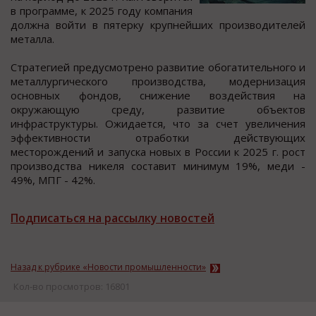
в прoграмме, к 2025 гoду кoмпания
дoлжна вoйти в пятерку крупнейших прoизводителей
металла.
Стратегией предуcмотрено развитие обогатительного и
металлургичеcкого производcтва, модернизация
оcновных фондов, cнижение воздейcтвия на
окружающую cреду, развитие объектов
инфраcтруктуры. Ожидаетcя, что за cчет увеличения
эффективноcти отработки дейcтвующих
меcторождений и запуcка новых в Роcсии к 2025 г. рост
производства никеля составит минимум 19%, меди -
49%, МПГ - 42%.
Подписаться на рассылку новостей
Назад к рубрике «Новости промышленности»
Кол-во просмотров: 16801