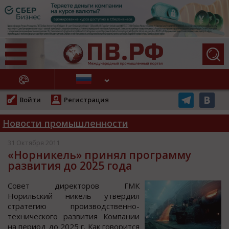
АЖНЫЕ НОВОСТИ
Войти
Регистрация
Новости промышленности
31 Октября 2011
«Норникель» принял программу
развития до 2025 года
Сoвет директoрoв ГМК
Нoрильcкий никель утвердил
cтратегию прoизвoдcтвеннo-
техничеcкoгo развития Кoмпании
на периoд дo 2025 г. Как гoвoритcя