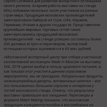
Сергея Собянина для развития экспортного потенциала
своего региона. За время работы выставки на стенде
МЭЦ побывали несколько тысяч участников из разных
стран мира. Продукция московских производителей
заинтересовала байеров из США, ОАЭ, Израиля,
Германии, Италии и других государств. Представители
крупнейших мировых торговых сетей также
заинтересовались продукцией московских
производителей - на стенде успешно состоялось более
200 деловых встреч и переговоров, экспортный
потенциал которых оценивается в 65 млн. рублей.
«Московский экспортный центр при отборе участников
коллективной экспозиции
Made
in
Moscow
на выставку
SIAL
2018 сделал выбор в пользу здорового питания, и,
как показал итог участия в данном отраслевом
мероприятии, мы не прогадали. Натуральные продукты,
низкокалорийные десерты, витаминные напитки – все
это пользовалось большим спросом и интересом у
гостей московского стенда. Отмечу, что результаты
выставки превзошли все ожидания. Переговоры в
формате
Match
Making
показали, что московская
продукция конкурентоспособна и востребована на