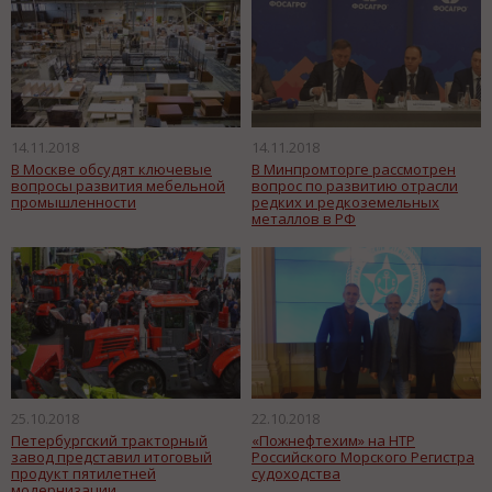
14.11.2018
14.11.2018
В Москве обсудят ключевые
В Минпромторге рассмотрен
вопросы развития мебельной
вопрос по развитию отрасли
промышленности
редких и редкоземельных
металлов в РФ
25.10.2018
22.10.2018
Петербургский тракторный
«Пожнефтехим» на НТР
завод представил итоговый
Российского Морского Регистра
продукт пятилетней
судоходства
модернизации