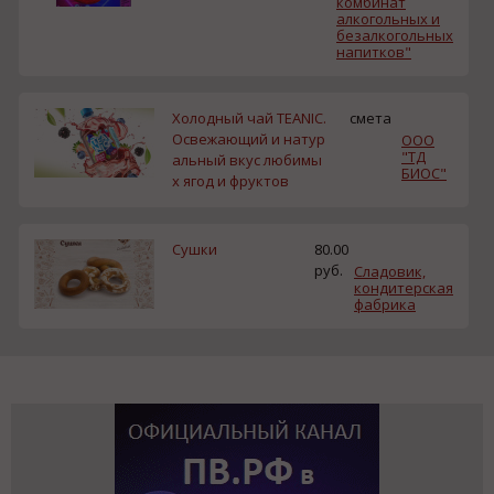
комбинат
алкогольных и
безалкогольных
напитков"
Холодный чай TEANIC.
смета
Освежающий и натур
ООО
"ТД
альный вкус любимы
БИОС"
х ягод и фруктов
Сушки
80.00
руб.
Сладовик,
кондитерская
фабрика