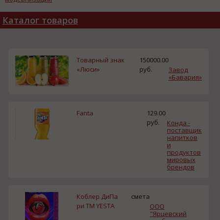
сельскохозяйственных
тракторов
Каталог товаров
Товарный знак
150000.00
«Люси»
руб.
Завод
«Бавария»
Fanta
129.00
руб.
Конда -
поставщик
напитков
и
продуктов
мировых
брендов
Коблер ДиПа
смета
ри TM YESTA
ООО
"Ярцевский