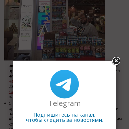
экспорта из Москвы
в данных сегментах пищевой
промышленности за 1 полугодие 2018 года составил:
чай - 9,9 млн. долларов; вода и
безалкогольные
напитки
– 9,9 млн. долларов; мучные кондитерские
изделия,
хлеб
, шоколадные изделия, сахаристые
кондитерские изделия
73,1 млн. долларов;
растительные
масла
– 36,4 млн. долларов.
Telegram
С 2016 года в столице действует программа по
организации коллективных стендов на российских и
зарубежных выставках под общим брендом
Подпишитесь на канал,
«Сделано в Москве»
, которая открывает столичным
чтобы следить за новостями.
компаниям доступ на международные рынки.
Правительство Москвы финансирует 100% затрат