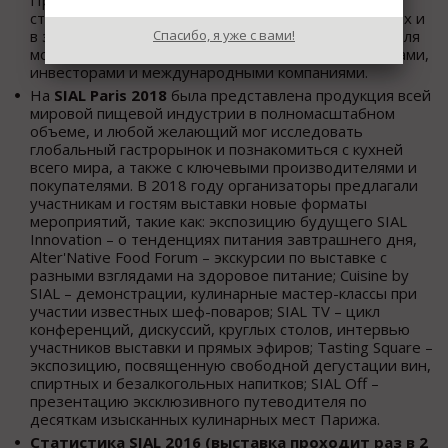
столичных производителей на участие в российских и
в зарубежных мероприятиях, а также организует для
Спасибо, я уже с вами!
московских компаний деловые встречи с закупщиками,
инвесторами и международными компаниями.
На
SIAL Paris 2018
была представлена продукция всей
мировой пищевой индустрии в полномасштабном
объеме, и любой желающий мог исследовать
глобальный гастрорынок и познакомиться с кухней
всего мира, а также с ключевыми производителями и
покупателями. В 2018 году организаторы предлагали
участникам и гостям выставки новые форматы
мероприятий, такие как: экспозицию будущего SIAL
Innovation – о тенденциях питания завтрашнего дня,
Alter'Native Food Forum – экскурсии по выставке с
разными взглядами на здоровое питание; Cuisine by
SIAL – демонстрации, кулинарные мастер-классы при
участии известных шеф-поваров; SIAL TV – цикл
конференций, дискуссий, круглых столов, интервью
участников выставки и прямых эфиров; Tasting Square –
экспозицию, посвященную свободной дегустации вин,
спиртных и безалкогольных напитков; SIAL Off –
презентацию эксклюзивного путеводителя по
десяткам изысканных кулинарных мест Парижа.
Cтатистика SIAL 2016 (выставка проходит раз в 2