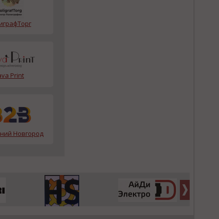
играфТорг
ava Print
жний Новгород