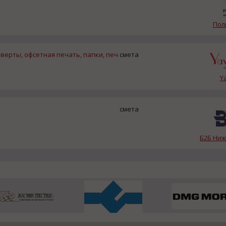
Пол
верты, офсетная печать, папки, печ
смета
Y
смета
Б2Б Ни