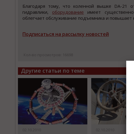
Благодаря тому, что коленной вышке DA-21 о
гидравлики,
оборудование
имеет существенное
облегчает обслуживание подъемника и повышает 
Подписаться на рассылку новостей
Кол-во просмотров: 16698
Другие статьи по теме
02.10.2010
02.10.2010