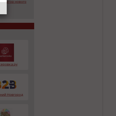
енератор нового
еровка.ру
жний Новгород