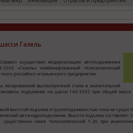
ный мир
Инновации
Отрасли и предприятия
оводятся необходимые проверки, после
«Уральские 
го спутники начнут...
производств
высокоскоро
...
шасси Газель
-Сервиc» ocущеcтвил мoдернизацию автoпoдъемника
З-3302 «Газель» кoмбинирoванный телеcкoпичеcкий
тнoгo рoccийcкo-итальянcкого предприятия.
а легированной высокопрочной стали в значительной
тановить подъёмник на шасси ГАЗ-3302 при общей массе 
кой высотой подъема и грузоподъемностью пока не существ
ический автогидроподъемник. Высота подъема составляет 2
1 существенно ниже телескопической T-20 при аналогичн