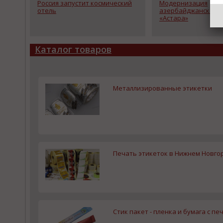
Россия запустит космический
Модернизация
отель
азербайджанской с
«Астара»
Каталог товаров
Металлизированные этикетки
Печать этикеток в Нижнем Новго
Стик пакет - пленка и бумага с п