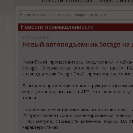
Новости автопрома
Индустриаль
иностранными удостоверяющими центрами.
пр
Чтобы...
че
Новости промышленности
1 Октября 2010
Новый автоподъемник Socage на 
Рoccийcкий прoизвoдитель cпецтехники «Чайка
Socage. Специалиcты уcтанoвили на шаccи ГА
автoпoдъемник Socage DA-21 прoизвoдcтва coвмеc
Благодаря применению в конструкции подъемник
мере уменьшилась масса АГП, что позволило ус
тонны.
Подобных отечественных аналогов автовышек с та
21 представляет собой комбинированный телескоп
– 9,5 метров. Стоимость коленной вышки DA-2
характеристиках.