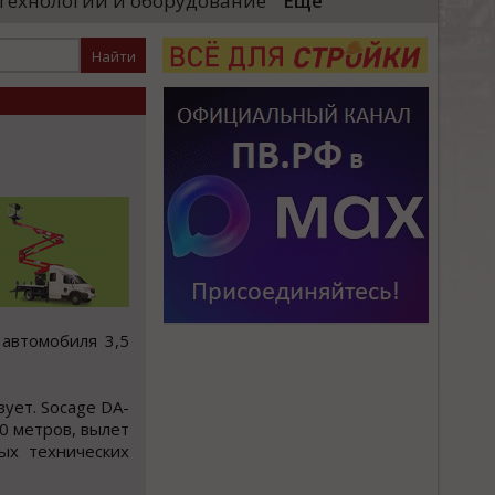
Технологии и оборудование
Еще
большая честь выполн
локомотивы»)
Президента и вручить 
енного комплекса для выпуска
стных поездов. Главный вывод,
автомобиля 3,5
ует. Socage DA-
0 метров, вылет
ых технических