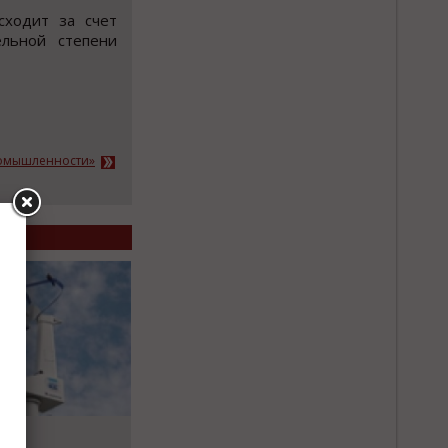
сходит за счет
льной степени
ромышленности»