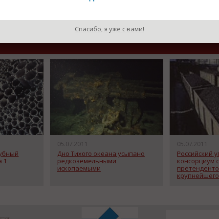
Назад к рубрике «Новости п
Спасибо, я уже с вами!
05.07.2011
05.07.2011
рубный
Дно Тихого океана усыпано
Российский 
а 1
редкоземельными
консорциум 
ископаемыми
претенденто
крупнейшего
месторожден