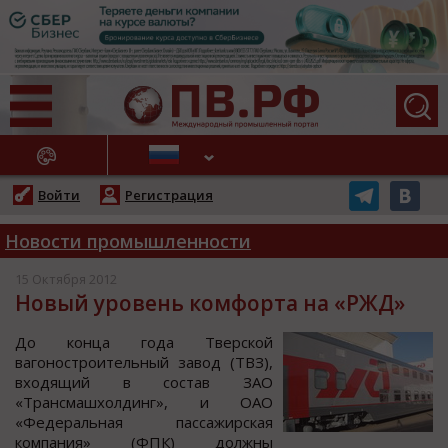
АЖНЫЕ НОВОСТИ
Войти
Регистрация
Новости промышленности
15 Октября 2012
Новый уровень комфорта на «РЖД»
До конца года Тверской
вагоностроительный завод (ТВЗ),
входящий в состав ЗАО
«Трансмашхолдинг», и ОАО
«Федеральная пассажирская
компания» (ФПК) должны