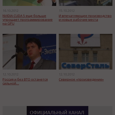
16.10.2012
15.10.2012
NVIDIA CUDA 5 еще больше
И впечатляющее производство
упрощает программирование
и новые рабочие места
на GPU
12.10.2012
12.10.2012
Россия и без ВТО останется
Северное «произведение»
сильной…