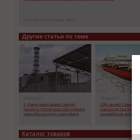
Кол-во просмотров: 16520
Другие статьи по теме
20.04.2011
19.04.2011
2, 6 млн евро инвестирует
20% акций Северно
Чехия в строительство нового
пароходства будет
чернобыльского саркофага
на майском аукцио
Каталог товаров