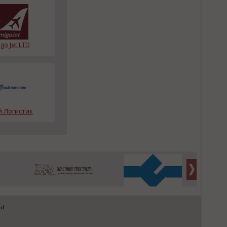
go Jet LTD
й Логистик
ы