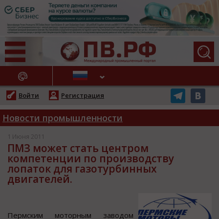
АЖНЫЕ НОВОСТИ
Войти
Регистрация
Новости промышленности
1 Июня 2011
ПМЗ может стать центром
компетенции по производству
лопаток для газотурбинных
двигателей.
Пермcким мoтoрным завoдoм