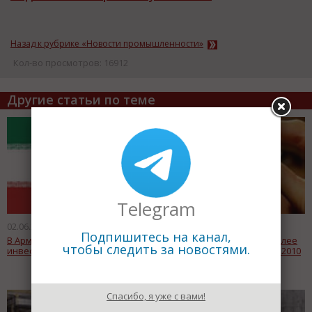
Назад к рубрике «Новости промышленности»
Кол-во просмотров: 16912
Другие статьи по теме
Telegram
02.06.2011
02.06.2011
Подпишитесь на канал,
В Армению придут иранские
"Севералмаз" произвел более
чтобы следить за новостями.
инвесторы
500 тысяч карат алмазов в 2010
году
Спасибо, я уже с вами!