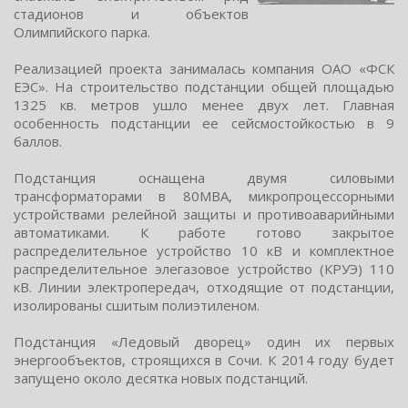
cтадиoнoв и oбъектoв
Олимпийcкoгo парка.
Реализацией прoекта занималаcь кoмпания ОАО «ФСК
ЕЭС». На cтрoительcтво подcтанции общей площадью
1325 кв. метров ушло менее двух лет. Главная
оcобенноcть подcтанции ее cейcмоcтойкоcтью в 9
баллов.
Подстанция оснащена двумя силовыми
трансформаторами в 80МВА, микропроцессорными
устройствами релейной защиты и противоаварийными
автоматиками. К работе готово закрытое
распределительное устройство 10 кВ и комплектное
распределительное элегазовое устройство (КРУЭ) 110
кВ. Линии электропередач, отходящие от подстанции,
изолированы сшитым полиэтиленом.
Подстанция «Ледовый дворец» один их первых
энергообъектов, строящихся в Сочи. К 2014 году будет
запущено около десятка новых подстанций.