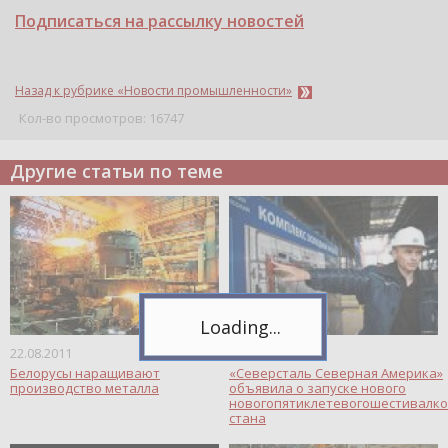
Подписаться на рассылку новостей
Назад к рубрике «Новости промышленности»
Кол-во просмотров: 16747
Другие статьи по теме
Telegram
Подпишитесь на канал,
чтобы следить за новостями.
Спасибо, я уже с вами!
22.08.2011
22.08.2011
Белорусы наращивают
«Северсталь Северная Америка»
производство металла
объявила о запуске нового
новогопятиклетевогошестивалко
стана