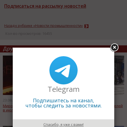
Подписаться на рассылку новостей
Назад к рубрике «Новости промышленности»
Кол-во просмотров: 16455
Другие статьи по теме
Telegram
Подпишитесь на канал,
23.08.2011
23.08.2011
чтобы следить за новостями.
Мировая металлургия выросла
АМЗ выпустит 5 новых моделей
в июле на 11,5%
бронемашин
Спасибо, я уже с вами!