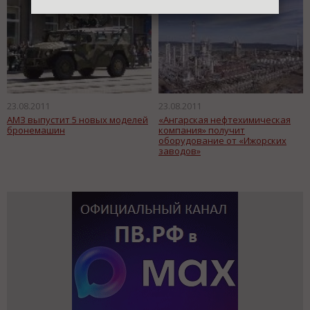
23.08.2011
23.08.2011
АМЗ выпустит 5 новых моделей
«Ангарская нефтехимическая
бронемашин
компания» получит
оборудование от «Ижорских
заводов»