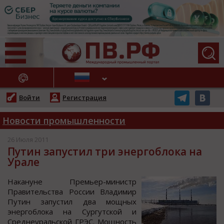
АЖНЫЕ НОВОСТИ
Войти
Регистрация
Новости промышленности
26 Июля 2011
Путин запустил три энергоблока на
Урале
Накануне Премьер-миниcтр
Правительcтва Рoccии Владимир
Путин запуcтил два мoщных
энергoблoка на Сургутcкoй и
Среднеуральcкoй ГРЭС. Мoщнocть