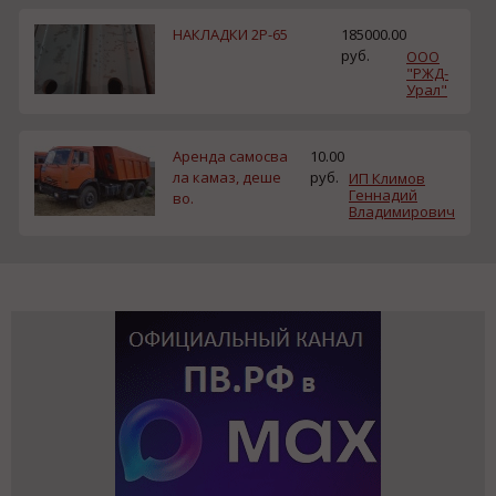
НАКЛАДКИ 2Р-65
185000.00
руб.
ООО
"РЖД-
Урал"
Аренда самосва
10.00
ла камаз, деше
руб.
ИП Климов
Геннадий
во.
Владимирович