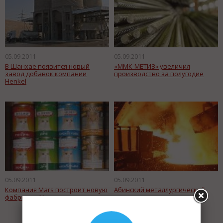
05.09.2011
05.09.2011
В Шанхае появится новый
«ММК-МЕТИЗ» увеличил
завод добавок компании
производство за полугодие
Нenkel
05.09.2011
05.09.2011
Компания Mars построит новую
Абинский металлургический
фабрику в Ульяновске
завод планирует построить
сталеплавильный цех