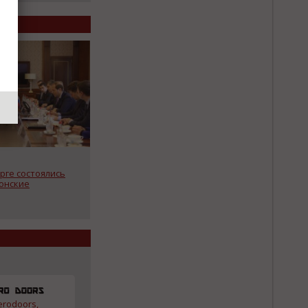
рге состоялись
онские
erodoors,