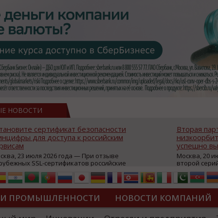
ЫЕ НОВОСТИ
тановите сертификат безопасности
Вторая пар
нцифры для доступа к российским
низкоорбит
рвисам
успешно вы
сква, 23 июля 2026 года — При отзыве
Москва, 20 и
рубежных SSL-сертификатов российские
второй сери
йты могут некорректно открываться в
аппаратов, к
остранных браузерах (Google Chrome,
масштабной 
fari, Edge и др.), а соединение с сервисами
группировки
жет отображаться как небезопасное.
интернет с 
ТИ ПРОМЫШЛЕННОСТИ
НОВОСТИ КОМПАНИЙ
которые ресурсы уже сообщили о
из ключевых
зможной недоступности и ошибках при
«Экономика 
дключении из-за отзывов сертификатов
трансформаци
ДИПЛОМЫ