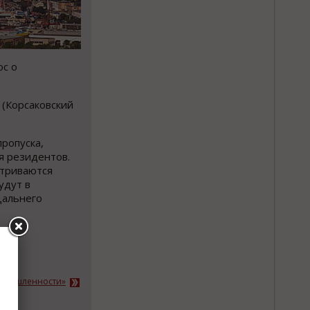
ос о
 (Корсаковский
пропуска,
я резидентов.
атриваются
удут в
Дальнего
ромышленности»