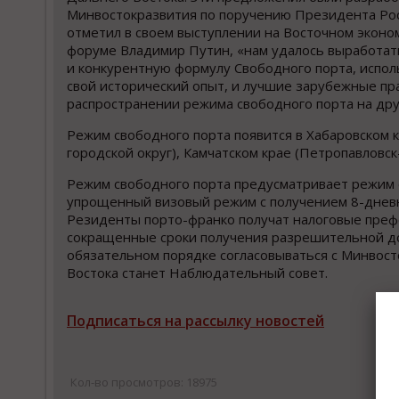
Минвостокразвития по поручению Президента Рос
отметил в своем выступлении на Восточном эконо
форуме Владимир Путин, «нам удалось выработат
и конкурентную формулу Свободного порта, испол
свой исторический опыт, и лучшие зарубежные пр
распространении режима свободного порта на дру
Режим свободного порта появится в Хабаровском к
городской округ), Камчатском крае (Петропавловск
Режим свободного порта предусматривает режим
упрощенный визовый режим с получением 8-дневн
Резиденты порто-франко получат налоговые преф
сокращенные сроки получения разрешительной док
обязательном порядке согласовываться с Минвост
Востока станет Наблюдательный совет.
Подписаться на рассылку новостей
Кол-во просмотров: 18975