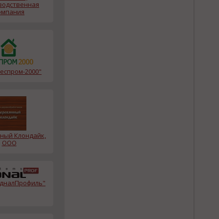
водственная
омпания
еспром-2000"
ный Клондайк,
ООО
дналПрофиль"