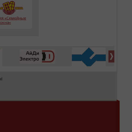
ия «Семейные
окна»
ы