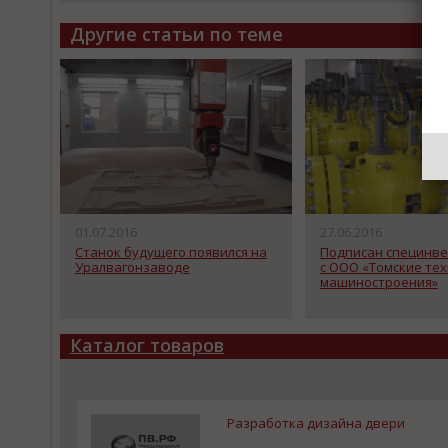
Другие статьи по теме
01.07.2016
27.06.2016
Станок будущего появился на
Подписан специнве
Уралвагонзаводе
с ООО «Томские те
машиностроения»
Каталог товаров
Разработка дизайна двери