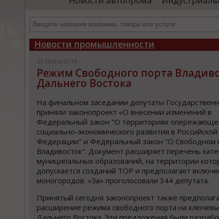
Новости автопрома
Индустриаль
департамента продаж и контрактации
ин
гражданского судостроения ...
Чт
Новости промышленности
25 Июня 2016
Режим Свободного порта Владиво
Дальнего Востока
На финальном заседании депутаты Государствен
приняли законопроект «О внесении изменений в
Федеральный закон "О территориях опережающе
социально-экономического развития в Российской
Федерации" и Федеральный закон "О Свободном 
Владивосток". Документ расширяет перечень кат
муниципальных образований, на территории кото
допускается созданий ТОР и предполагает включе
моногородов. «За» проголосовали 344 депутата.
Принятый сегодня законопроект также предполаг
расширение режима свободного порта на ключев
Дальнего Востока. Эти предложения были разраб