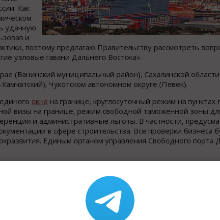
сии. Как
мическом
ь удачную
ьзовав и
актики, поэтому предлагаю Правительству рассмотреть вопр
гие узловые гавани Дальнего Востока».
рае (Ванинский муниципальный район), Сахалинской области
-Камчатский), Чукотском автономном округе (Певек).
 единого
окна
на границе, круглосуточный режим на пунктах 
ой визы на границе, режим свободной таможенной зоны дл
еренции и административные льготы. В частности, предусм
ументации в сфере строительства. Все проверки бизнеса б
окразвития. Единым органом управления Свободного порта 
Назад к рубрике «Новости п