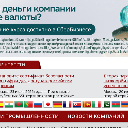
ЫЕ НОВОСТИ
тановите сертификат безопасности
Вторая пар
нцифры для доступа к российским
низкоорбит
рвисам
успешно вы
сква, 23 июля 2026 года — При отзыве
Москва, 20 и
рубежных SSL-сертификатов российские
второй сери
йты могут некорректно открываться в
аппаратов, к
остранных браузерах (Google Chrome,
масштабной 
fari, Edge и др.), а соединение с сервисами
группировки
жет отображаться как небезопасное.
интернет с 
ТИ ПРОМЫШЛЕННОСТИ
НОВОСТИ КОМПАНИЙ
которые ресурсы уже сообщили о
из ключевых
зможной недоступности и ошибках при
«Экономика 
дключении из-за отзывов сертификатов
трансформаци
ДИПЛОМЫ