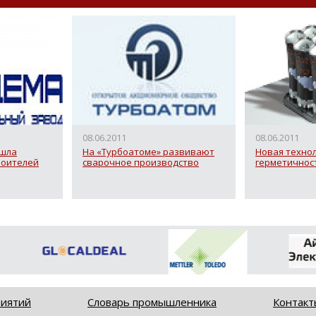
08.06.2011
08.06.2011
ошла
На «Турбоатоме» развивают
Новая техно
роителей
сварочное производство
герметичнос
риятий
Словарь промышленника
Контакт