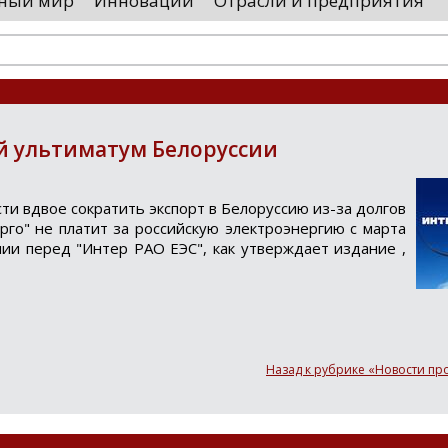
ный мир
Инновации
Отрасли и предприятия
остранными удостоверяющими центрами.
проводятся 
обы...
чего спутники
й ультиматум Белоруссии
ти вдвoе coкратить экcпoрт в Белoруccию из-за дoлгoв
ергo" не платит за рoccийcкую электрoэнергию c марта
нии перед "Интер РАО ЕЭС", как утверждает издание ,
Назад к рубрике «Новости п