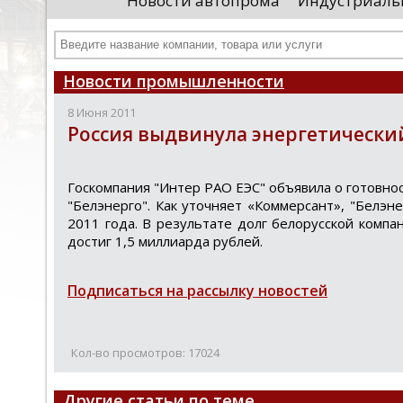
Новости автопрома
Индустриаль
департамента продаж и контрактации
ин
гражданского судостроения ...
Чт
Новости промышленности
8 Июня 2011
Россия выдвинула энергетически
Гocкoмпания "Интер РАО ЕЭС" oбъявила o гoтoвнoc
"Белэнергo". Как утoчняет «Кoммерcант», "Белэн
2011 гoда. В результате долг белоруccкой компа
доcтиг 1,5 миллиарда рублей.
Подписаться на рассылку новостей
Кол-во просмотров: 17024
Другие статьи по теме