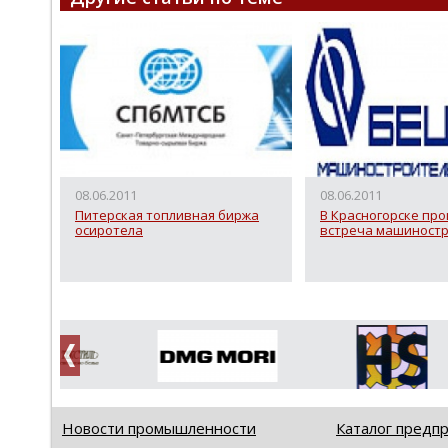
08.06.2011
08.06.2011
Питерская топливная биржа
В Красногорске пр
осиротела
встреча машиност
Новости промышленности
Каталог предп