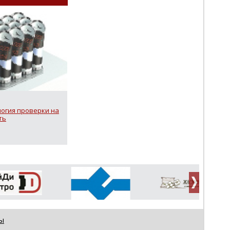
логия проверки на
ть
ы