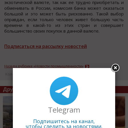
экзотической валюте, так как ее трудно приобретать и
обменивать в России, комиссия банка может оказаться
большой и это может быть рискованно. Такой выбор
оправдан, если только человек живет большую часть
времени в какой-то из этих стран и совершает
большинство своих покупок в данной валюте.
Подписаться на рассылку новостей
Назад к рубрике «Новости промышленности»
Кол-во просмотров: 16824
Другие статьи по теме
Telegram
Подпишитесь на канал,
чтобы следить за новостями.