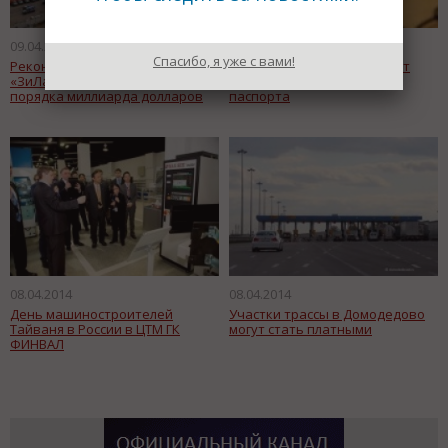
09.04.2014
09.04.2014
Спасибо, я уже с вами!
Реконструкция территории
В 2016 году россияне начнут
«ЗиЛа» принесет столице
получать электронные
порядка миллиарда долларов
паспорта
08.04.2014
08.04.2014
День машиностроителей
Участки трассы в Домодедово
Тайваня в России в ЦТМ ГК
могут стать платными
ФИНВАЛ