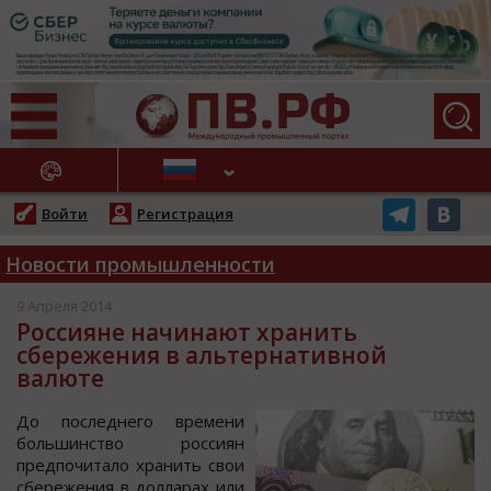
АЖНЫЕ НОВОСТИ
Войти
Регистрация
Новости промышленности
9 Апреля 2014
Россияне начинают хранить
сбережения в альтернативной
валюте
До последнего времени
большинство россиян
предпочитало хранить свои
сбережения в долларах или