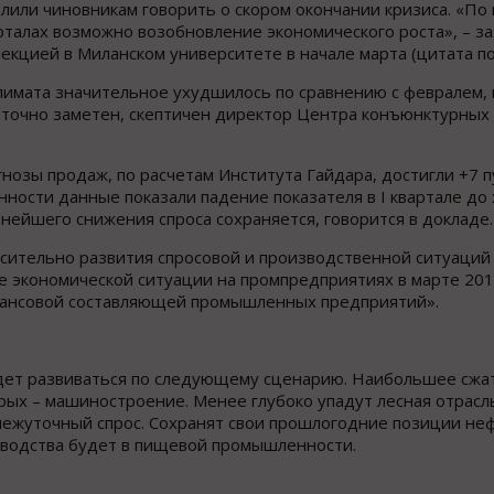
лили чиновникам говорить о скором окончании кризиса. «По
арталах возможно возобновление экономического роста», – за
екцией в Миланском университете в начале марта (цитата по
 климата значительное ухудшилось по сравнению с февралем,
точно заметен, скептичен директор Центра конъюнктурных
озы продаж, по расчетам Института Гайдара, достигли +7 пу
ности данные показали падение показателя в I квартале до
нейшего снижения спроса сохраняется, говорится в докладе.
ительно развития спросовой и производственной ситуаций
 экономической ситуации на промпредприятиях в марте 2015
нансовой составляющей промышленных предприятий».
будет развиваться по следующему сценарию. Наибольшее сж
орых – машиностроение. Менее глубоко упадут лесная отрасль
межуточный спрос. Сохранят свои прошлогодние позиции не
зводства будет в пищевой промышленности.