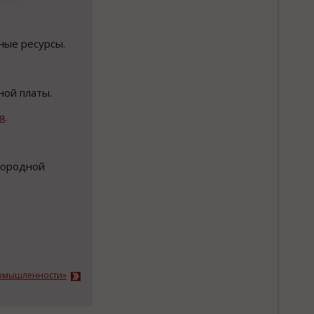
ные ресурсы.
ной платы.
я
.
одородной
ромышленности»