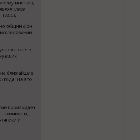
 моему мнению,
являл глава
 ТАСС).
 но общий фон
 исследований
нктов, хотя в
 худших
 на ближайшие
 года. На это
атие произойдет
, «химия» и,
фтяники и