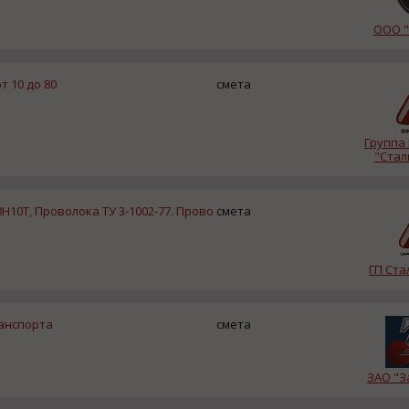
ООО "
т 10 до 80
смета
Группа
"Стал
10Т, Проволока ТУ 3-1002-77. Прово
смета
ГП Ст
анспорта
смета
ЗАО "З