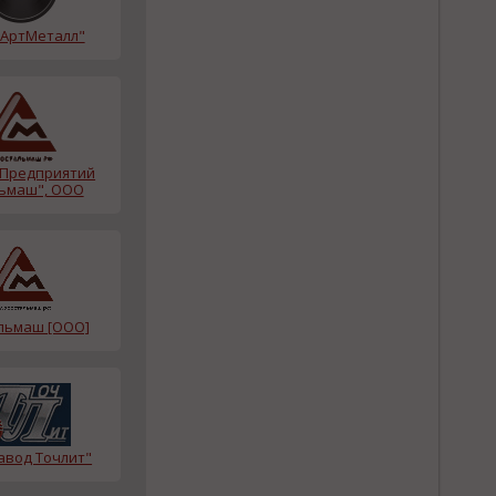
АртМеталл"
 Предприятий
ьмаш", ООО
альмаш [ООО]
авод Точлит"