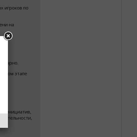
х игроков по
ени на
ентарно.
альном этапе
ых инициатив,
деятельности,