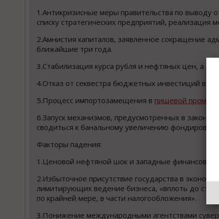
1.Антикризисные меры правительства по выводу о
списку стратегических предприятий, реализация м
2.Амнистия капиталов, заявленное сокращение ад
ближайшие три года.
3.Стабилизация курса рубля и нефтяных цен, а 
4.Отказ от секвестра бюджетных инвестиций в о
5.Процесс импортозамещения в
пищевой промыш
6.Запуск механизмов, предусмотренных в законе о
сводиться к банальному увеличению фондировани
Факторы падения:
1.Ценовой нефтяной шок и западные финансовые 
2.Избыточное присутствие государства в экономи
лимитирующих ведение бизнеса, «вплоть до стан
по крайней мере, в части налогообложения».
3.Понижение международными агентствами сувере