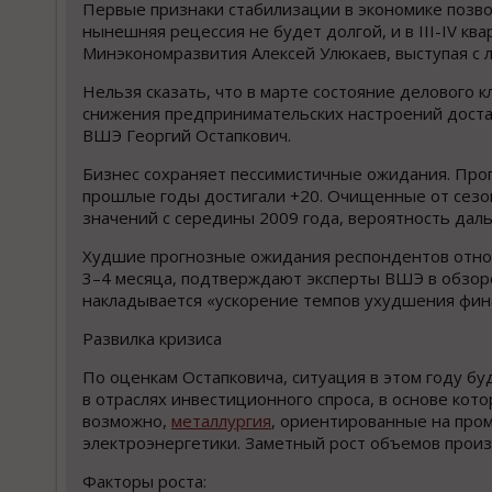
Первые признаки стабилизации в экономике позво
нынешняя рецессия не будет долгой, и в III-IV кв
Минэкономразвития Алексей Улюкаев, выступая с л
Нельзя сказать, что в марте состояние делового
снижения предпринимательских настроений доста
ВШЭ Георгий Остапкович.
Бизнес сохраняет пессимистичные ожидания. Прогн
прошлые годы достигали +20. Очищенные от сезон
значений с середины 2009 года, вероятность даль
Худшие прогнозные ожидания респондентов относ
3–4 месяца, подтверждают эксперты ВШЭ в обзоре
накладывается «ускорение темпов ухудшения фи
Развилка кризиса
По оценкам Остапковича, ситуация в этом году 
в отраслях инвестиционного спроса, в основе кот
возможно,
металлургия
, ориентированные на про
электроэнергетики. Заметный рост объемов прои
Факторы роста: