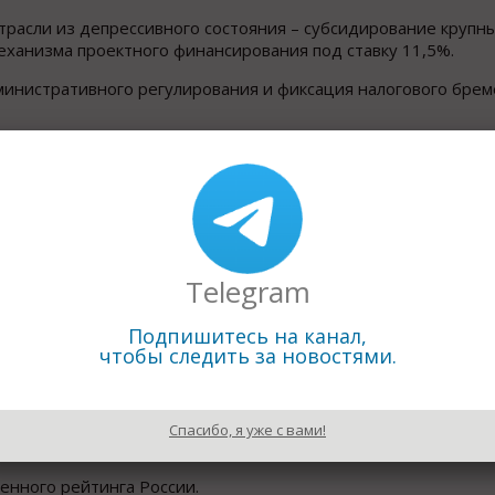
трасли из депрессивного состояния – субсидирование крупны
еханизма проектного финансирования под ставку 11,5%.
министративного регулирования и фиксация налогового брем
также ожидаемое замедление инфляционной составляющей.
боронный промышленный комплекс.
ленности
и металлургии, в остальных отраслях – лишь фрагм
 промышленной политике, «если только они не будут на нач
Telegram
я отдельных предприятий».
Подпишитесь на канал,
чтобы следить за новостями.
санкции.
ке – рост запретительных и ограничительных законодательн
овления СКР одним из основных регуляторов экономической 
Спасибо, я уже с вами!
нного рейтинга России.