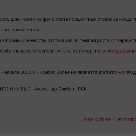
.
омышленности на фоне роста процентных ставок за кредит
одного применения.
 в промышленности, отстающая по темпам роста от заработ
 особенно высокотехнологичных, от импортного
оборудовани
 – начала 2000-х – кризис более не является достаточно пл
ИЭЗ НИУ ВШЭ, Александр Бикбов , РБК
Назад к рубрике «Новости п