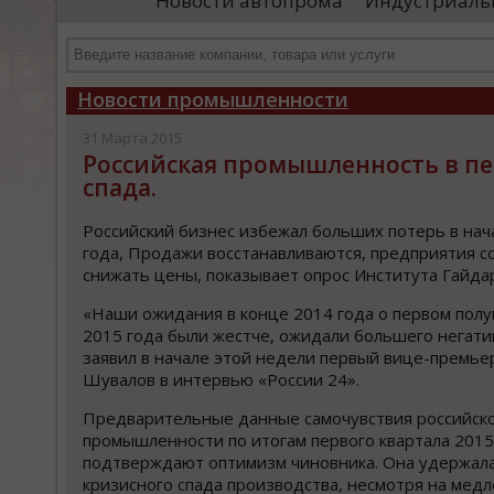
Новости автопрома
Индустриаль
иностранными удостоверяющими центрами.
пр
Чтобы...
че
Новости промышленности
31 Марта 2015
Российская промышленность в пер
спада.
Российский бизнес избежал больших потерь в нач
года, Продажи восстанавливаются, предприятия 
снижать цены, показывает опрос Института Гайда
«Наши ожидания в конце 2014 года о первом пол
2015 года были жестче, ожидали большего негатив
заявил в начале этой недели первый вице-премье
Шувалов в интервью «России 24».
Предварительные данные самочувствия российск
промышленности по итогам первого квартала 2015
подтверждают оптимизм чиновника. Она удержала
кризисного спада производства, несмотря на мед