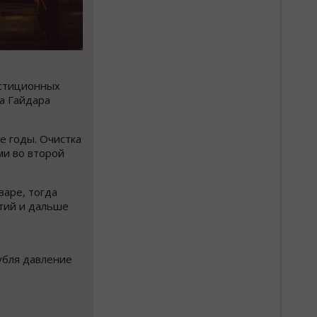
естиционных
та Гайдара
е годы. Очистка
ми во второй
варе, тогда
тий и дальше
убля давление