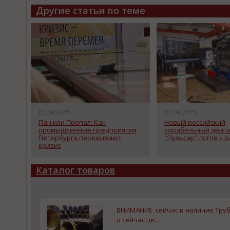
Другие статьи по теме
02.04.2015
01.04.2015
Пан или Пропал: Как
Новый российский
промышленные предприятия
корабельный двига
Петербурга переживают
"Пульсар" готов к 
кризис
Каталог товаров
ВНИМАНИЕ: сейчас в наличие Труба
о сейчас це...