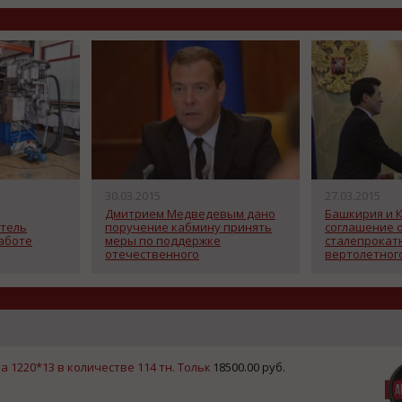
30.03.2015
27.03.2015
Дмитрием Медведевым дано
Башкирия и 
тель
поручение кабмину принять
соглашение 
работе
меры по поддержке
сталепрокат
отечественного
вертолетного
транспортного
машиностроения
 1220*13 в количестве 114 тн. Тольк
18500.00 руб.