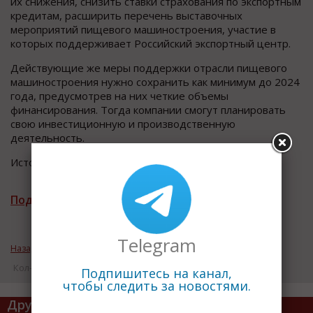
их снижения, снизить ставки страхования по экспортным
кредитам, расширить перечень выставочных
мероприятий пищевого машиностроения, участие в
которых поддерживает Российский экспортный центр.
Действующие же меры поддержки отрасли пищевого
машиностроения нужно сохранить как минимум до 2024
года, предусмотрев на них четкие объемы
финансирования. Тогда компании смогут планировать
свою инвестиционную и производственную
деятельность.
Источник информации: Росспецмаш
Подписаться на рассылку новостей
Telegram
Назад к рубрике «Новости промышленности»
Кол-во просмотров: 14654
Подпишитесь на канал,
чтобы следить за новостями.
Другие статьи по теме