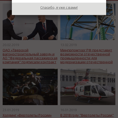
Спасибо, я уже с вами!
20.02.2019
13.02.2019
ОАО «Тверской
Минпрпомторг РФ представит
вагоностроительный завод» и
возможности отечественной
АО "Федеральная пассажирская
промышленности для
компания" подписали контракт
модернизации отечественной
на поставку 3730 пассажирских
электроэнергетики
вагонов
23.01.2019
16.01.2019
Холдинг «Вертолеты России»
В 2018 году "Вертолеты России"