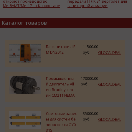
откроют производство
передали ГТЛК 31 вертолет для
Ми-8АМТ/Ми-171 в Казахстане
санитарной авиации
Каталог товаров
Блок питания IF
11500.00
M DN2012
руб.
GLOCALDEAL
Промышленны
170000.00
й двигатель All
руб.
GLOCALDEAL
en-Bradley сер
ии CM211 NEMA
Световые завес
35000.00
ы для систем бе
руб.
GLOCALDEAL
зопасности OY0
31S