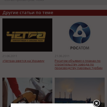
Другие статьи по теме
21.06.2011
21.06.2011
«Четра» рвется на Украину
Росатом объявил о планах по
строительству завода по
производству паровых турбин