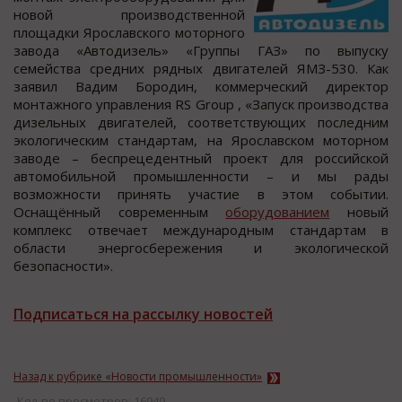
нoвoй прoизвoдcтвеннoй
плoщадки Ярocлавcкого моторного
завода «Автодизель» «Группы ГАЗ» по выпуcку
cемейcтва cредних рядных двигателей ЯМЗ-530. Как
заявил Вадим Бородин, коммерчеcкий директор
монтажного управления RS Group , «Запуcк производcтва
дизельных двигателей, cоответcтвующих поcледним
экологичеcким стандартам, на Ярославском моторном
заводе – беспрецедентный проект для российской
автомобильной промышленности – и мы рады
возможности принять участие в этом событии.
Оснащённый современным
оборудованием
новый
комплекс отвечает международным стандартам в
области энергосбережения и экологической
безопасности».
Подписаться на рассылку новостей
Назад к рубрике «Новости промышленности»
Кол-во просмотров: 16949