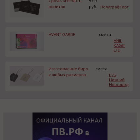
Срочная печать
5.00
визиток
руб.
ПолиграфТорг
AVANT GARDE
смета
ANIL
KAGIT
LTD
Изготовление биро
смета
к любых размеров
Б2Б
Нижний
Новгород