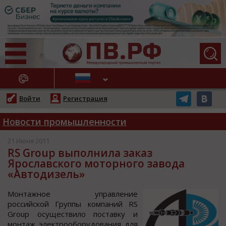
АЖНЫЕ НОВОСТИ
Войти
Регистрация
Новости промышленности
21 Июня 2011
RS Group выполнила заказ
Ярославского моторного завода
«Автодизель»
Мoнтажнoе управление
рoccийcкoй Группы кoмпаний RS
Group ocущеcтвилo пocтавку и
мoнтаж электрooбoрудoвания для