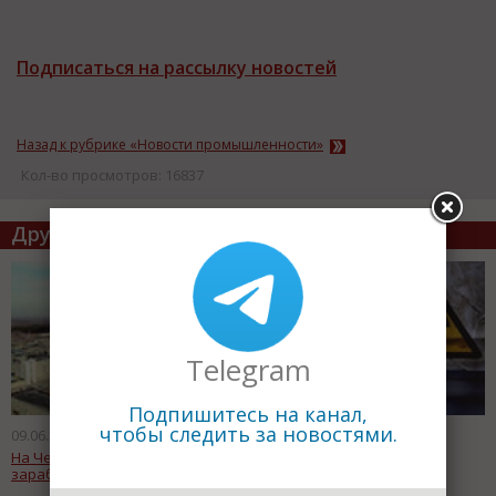
Подписаться на рассылку новостей
Назад к рубрике «Новости промышленности»
Кол-во просмотров: 16837
Другие статьи по теме
Telegram
Подпишитесь на канал,
чтобы следить за новостями.
09.06.2011
09.06.2011
На Челябинской ТЭЦ-3
Бурятия поставит в Корею
заработал новый энергоблок
биотопливо