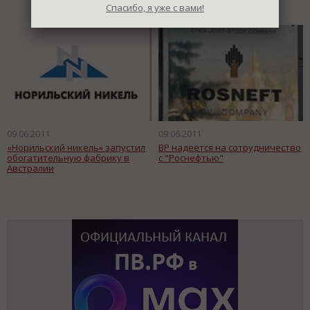
Спасибо, я уже с вами!
09.06.2011
09.06.2011
«Норильский никель» запустил
ВР надеется на сотрудничество
обогатительную фабрику в
с "Роснефтью"
Австралии