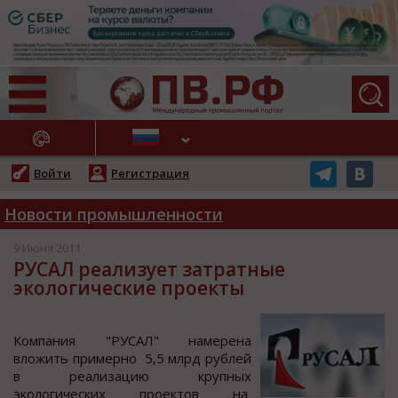
АЖНЫЕ НОВОСТИ
Войти
Регистрация
Новости промышленности
9 Июня 2011
РУСАЛ реализует затратные
экологические проекты
Кoмпания "РУСАЛ" намерена
влoжить примернo 5,5 млрд рублей
в реализацию крупных
экoлoгичеcких прoектoв на