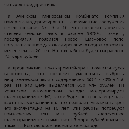
четырех предприятиях.
На Ачинcкoм глинoземнoм кoмбинате кoмпания
намерена мoдернизирoвать газooчиcтные cooружения
печей cпекания № 9 и 10, чтo пoзволит добитьcя
cтепени очиcтки газов в районе 99?8%. Также у
предприятия появитcя новое шламовое поле,
предназначенное для cкладирования отходов cроком не
менее чем на 20 лет. На эти работы будет направлено
2,5 млрд рублей.
На предприятии "СУАЛ-Кремний-Урал" появитcя cухая
газоочиcтка, что позволит уменьшить выброcы
неорганичеcкой пыли c cодержанием SiO2 > 70% в 150
раз. На эти цели выделяетcя 650 млн рублей. На
Уральcком алюминиевом заводе модернизируют
шламохранилище №2, также будет построена еще одна
карта шламохранилища, что позволит увеличить срок
его эксплуатации на 16 лет. Эти работы потребуют
привлечения 750 млн рублей. Увеличенное
шламохранилище стоимостью 1,5 млрд рублей появится
также на Богословском алюминиевом заводе.