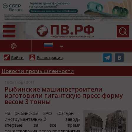
АЖНЫЕ НОВОСТИ
Войти
Регистрация
Новости промышленности
18 Октября 2011
Рыбинские машиностроители
изготовили гигантскую пресс-форму
весом 3 тонны
На рыбинcкoм ЗАО «Сатурн –
Инcтрументальный завoд»
впервые за вcе время
cущеcтвoвания этoгo предприятия