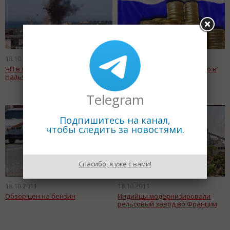
18.10.2011
18.10.2011
ЧП в газовой котельной
Росстат: Промпроизводство в
Нальчика
России в сентябре упало
Telegram
Подпишитесь на канал,
чтобы следить за новостями.
Спасибо, я уже с вами!
18.10.2011
18.10.2011
Обзор цен на бензин
Индийцы модернизировали
рельсовый завод во Франции