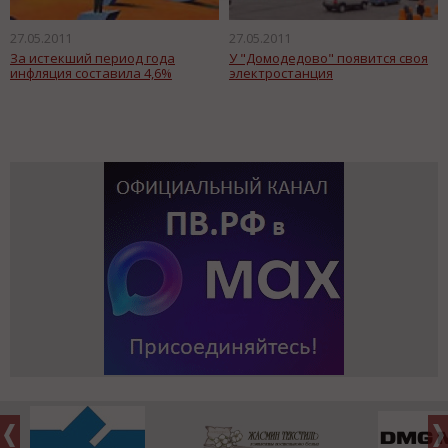
27.05.2011
27.05.2011
За истекший период года
У "Домодедово" появится своя
инфляция составила 4,6%
электростанция