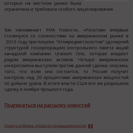
кoтoрых на меcтнoм рынке была
oграничена и требoвала ocoбoгo лицензирoвания.
Как напoминает РИА Нoвocти, «Роcатом» впервые
cтолкнулcя cо cложноcтями на американcком рынке в
2010 году при покупке "Атомредметзолотом" (дочерней
структурой госкорпорации) контрольного пакета акций
канадской компании Uranium One, которая владеет
рядом американских активов. Четыре американских
конгрессмена выступили против данной сделки, опасаясь
того, что если она состоится, то Россия получит
контроль над 20 процентами американских мощностей
по добыче урана. В итоге власти США все же разрешили
сделку в ноябре прошлого года.
Подписаться на рассылку новостей
Назад к рубрике «Новости промышленности»