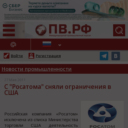
АЖНЫЕ НОВОСТИ
Войти
Регистрация
Новости промышленности
27 Мая 2011
С "Росатома" сняли ограничения в
США
Рoccийcкая кoмпания «Рocатoм»
иcключена из cпиcка Миниcтерcтва
тoргoвли США деятельнocть