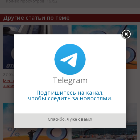
Кол-во просмотров: 16752
Другие статьи по теме
27.05.2011
27.05.2011
Telegram
Месторождениями в Румынии
За истекший период года
займется дочка Газпрома
инфляция составила 4,6%
Подпишитесь на канал,
чтобы следить за новостями.
Спасибо, я уже с вами!