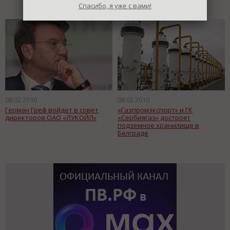
Спасибо, я уже с вами!
08.02.2010
08.02.2010
Герман Греф войдет в совет
«Газпромэкспорт» и ГК
директоров ОАО «ЛУКОЙЛ»
«Сербиягаз» достроят
подземное хранилище в
Белграде