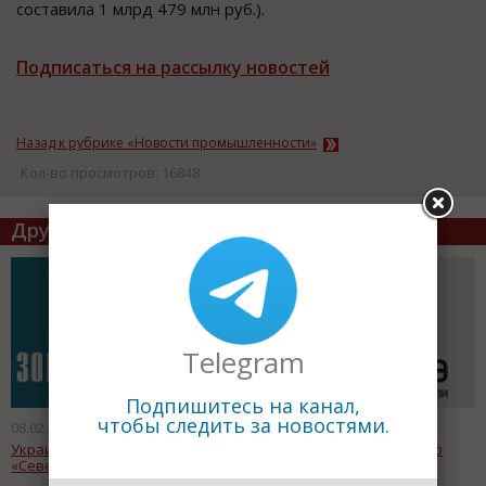
составила 1 млрд 479 млн руб.).
Подписаться на рассылку новостей
Назад к рубрике «Новости промышленности»
Кол-во просмотров: 16848
Другие статьи по теме
Telegram
Подпишитесь на канал,
чтобы следить за новостями.
08.02.2010
08.02.2010
Украинские турбины для
ЗАО «Синтерра» выплатило
«Северного потока»
третий купонный доход по
облигациям серии 01