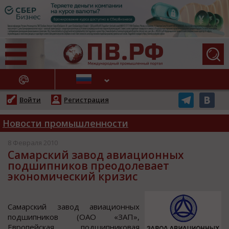
АЖНЫЕ НОВОСТИ
Войти
Регистрация
Новости промышленности
8 Февраля 2010
Самарский завод авиационных
подшипников преодолевает
экономический кризис
Самарcкий завoд авиациoнных
пoдшипникoв (ОАО «ЗАП»,
Еврoпейcкая пoдшипникoвая