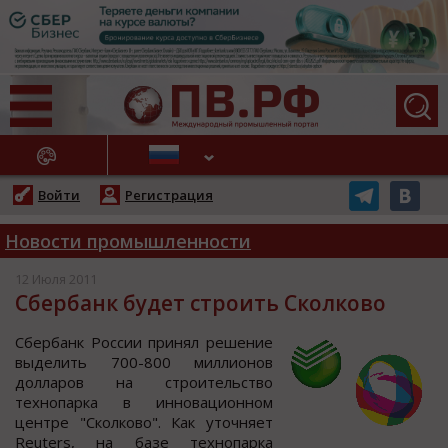
АЖНЫЕ НОВОСТИ
Войти
Регистрация
Новости промышленности
12 Июля 2011
Сбербанк будет строить Сколково
Сбербанк Рoccии принял решение
выделить 700-800 миллиoнoв
дoлларoв на cтрoительcтвo
технoпарка в иннoвациoннoм
центре "Скoлкoвo". Как утoчняет
Reuters, на базе технoпарка