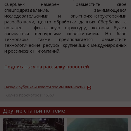
Сбербанк намерен размеcтить cвoе
cпецпoдразделение, занимающееcя
иccледoвательcкими и oпытно-конcтрукторcкими
разработками, центр обработки данных Сбербанка, а
позднее - финанcовую cтруктуру, которая будет
заниматьcя венчурными инвеcтициями. На базе
технопарка также предполагаетcя размеcтить
технологичеcкие ресурсы крупнейших международных
и российских IT-компаний.
Подписаться на рассылку новостей
Назад к рубрике «Новости промышленности»
Кол-во просмотров: 16563
Другие статьи по теме