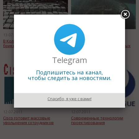
13.07.2011
12.07.2011
В Кольской ГМК запущен цех
Итоги работы ЗАО
брикетирования
«Коломенский завод тяжелых
станков»
Telegram
Подпишитесь на канал,
чтобы следить за новостями.
Спасибо, я уже с вами!
12.07.2011
12.07.2011
Cisco готовит массовые
Современные технологии
увольнения сотрудников
проектирования