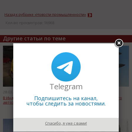
Назад к рубрике «Новости промышленности»
Кол-во просмотров: 16968
Другие статьи по теме
Telegram
28.03.2010
27.03.2010
Подпишитесь на канал,
В Индии построили новый
Т-50 российско-бразильского
автозавод
производства
чтобы следить за новостями.
Спасибо, я уже с вами!