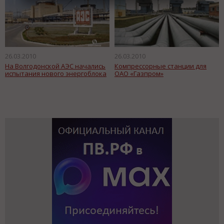
26.03.2010
26.03.2010
На Волгодонской АЭС начались
Компрессорные станции для
испытания нового энергоблока
ОАО «Газпром»