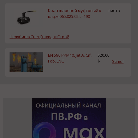
Кран шаровой муфтовый к
смета
ш.ц.м.065.025.02 L=190
ЧелябинскСпецГражданСтрой
EN 590 PPM10, Jet A, Cif,
520.00
Fob, LNG
$
Stimul