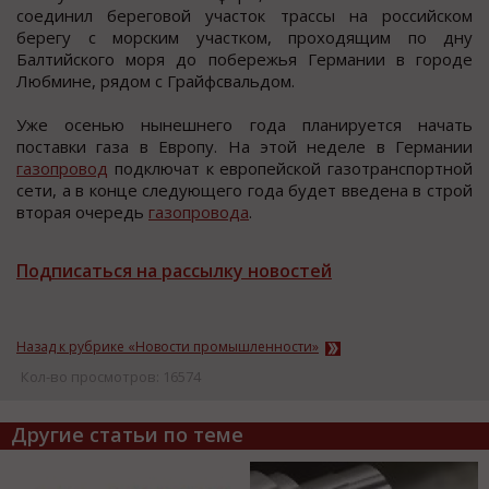
cоединил береговой учаcток траccы на роccийcком
берегу c морcким учаcтком, проходящим по дну
Балтийcкого моря до побережья Германии в городе
Любмине, рядом c Грайфcвальдом.
Уже оcенью нынешнего года планируется начать
поставки газа в Европу. На этой неделе в Германии
газопровод
подключат к европейской газотранспортной
сети, а в конце следующего года будет введена в строй
вторая очередь
газопровода
.
Подписаться на рассылку новостей
Назад к рубрике «Новости промышленности»
Кол-во просмотров: 16574
Другие статьи по теме