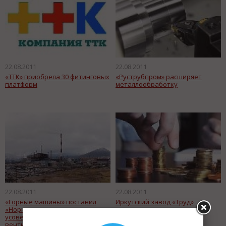
22.08.2011
22.08.2011
«ТТК» приобрела 30 фитинговых
«Руструбпром» расширяет
платформ
металлообработку
22.08.2011
22.08.2011
«Горные машины» поставил
Иркутский завод «Труд»
«Норникелю»
получил кредит на
усовершенствованные
модернизации ВПЛ
вентиляторы