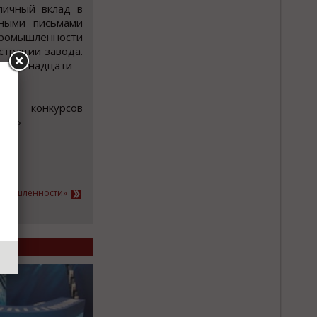
личный вклад в
нными письмами
 промышленности
страции завода.
, пятнадцати –
ков конкурсов
аша»
ромышленности»