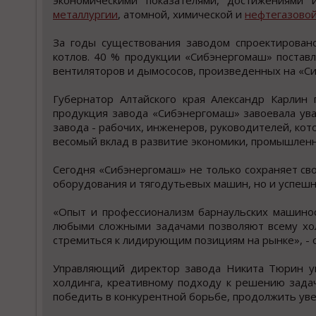
экономическими показателями, достижениями
металлургии
, атомной, химической и
нефтегазово
За годы существования заводом спроектирован
котлов. 40 % продукции «Сибэнергомаш» постав
вентиляторов и дымососов, произведенных на «Си
Губернатор Алтайского края Александр Карлин 
продукция завода «Сибэнергомаш» завоевала уваж
завода - рабочих, инженеров, руководителей, ко
весомый вклад в развитие экономики, промышленно
Сегодня «Сибэнергомаш» не только сохраняет св
оборудования и тягодутьевых машин, но и успешн
«Опыт и профессионализм барнаульских машинос
любыми сложными задачами позволяют всему хо
стремиться к лидирующим позициям на рынке», -
Управляющий директор завода Никита Тюрин ув
холдинга, креативному подходу к решению зада
победить в конкурентной борьбе, продолжить ув