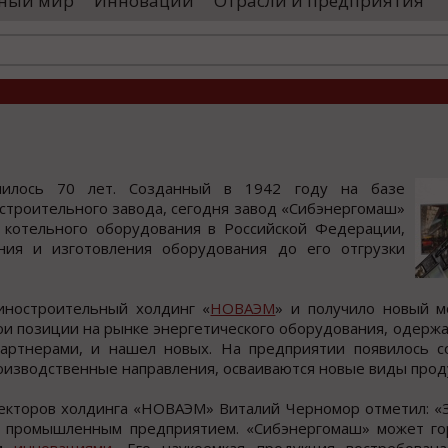
ный мир
Инновации
Отрасли и предприятия
остранными удостоверяющими центрами.
проводятся 
обы...
чего спутники
лнилось 70 лет. Созданный в 1942 году на базе
строительного завода, сегодня завод «Сибэнергомаш»
 котельного оборудования в Российской Федерации,
ния и изготовления оборудования до его отгрузки
иностроительный холдинг «
НОВАЭМ
» и получило новый 
вои позиции на рынке энергетического оборудования, одержа
партнерами, и нашел новых. На предприятии появилось 
оизводственные направления, осваиваются новые виды прод
екторов холдинга «НОВАЭМ» Виталий Черномор отметил: «З
м промышленным предприятием. «Сибэнергомаш» может го