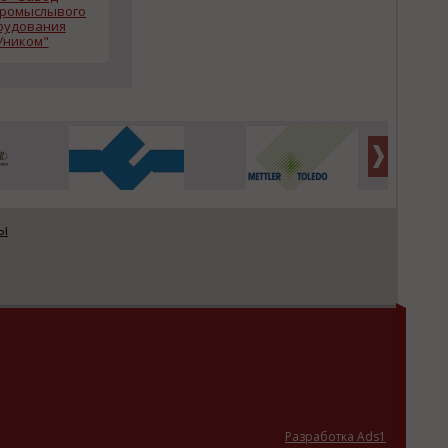
ромыслывого
рудования
Уником"
ы
Разработка Ads1