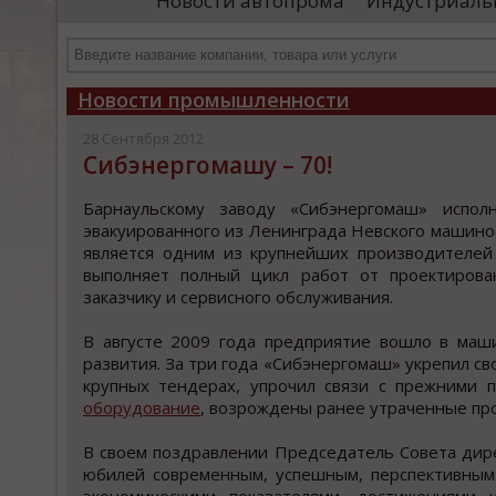
Новости автопрома
Индустриаль
департамента продаж и контрактации
ин
гражданского судостроения ...
Чт
Новости промышленности
28 Сентября 2012
Сибэнергомашу – 70!
Барнаульскому заводу «Сибэнергомаш» испо
эвакуированного из Ленинграда Невского машино
является одним из крупнейших производителей
выполняет полный цикл работ от проектирова
заказчику и сервисного обслуживания.
В августе 2009 года предприятие вошло в маш
развития. За три года «Сибэнергомаш» укрепил с
крупных тендерах, упрочил связи с прежними 
оборудование
, возрождены ранее утраченные пр
В своем поздравлении Председатель Совета дир
юбилей современным, успешным, перспективны