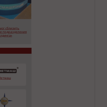
мог сблизить
е подразделения
лдинга»
Метмаш