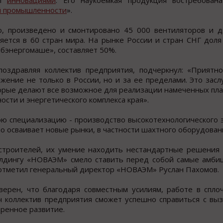
 и
инновациями
. Его наукоемкая продукция востребована
й промышленности
».
о, произведено и смонтировано 45 000 вентиляторов и д
ляется в 60 стран мира. На рынке России и стран СНГ до
бэнергомаше», составляет 50%.
поздравляя коллектив предприятия, подчеркнул: «Приятно
ение не только в России, но и за ее пределами. Это засл
торые делают все возможное для реализации намеченных пла
сти и энергетического комплекса края».
ою специализацию - производство высокотехнологического 
о осваивает новые рынки, в частности шахтного оборудован
троителей, их умение находить нестандартные решения и
лдингу «НОВАЭМ» смело ставить перед собой самые амби
 отметил генеральный директор «НОВАЭМ» Руслан Пахомов.
ерен, что благодаря совместным усилиям, работе в спло
ч коллектив предприятия сможет успешно справиться с вы
еренное развитие.