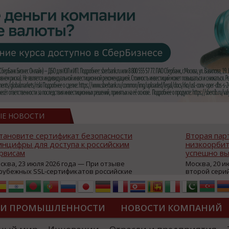
ЫЕ НОВОСТИ
тановите сертификат безопасности
Вторая пар
нцифры для доступа к российским
низкоорбит
рвисам
успешно вы
сква, 23 июля 2026 года — При отзыве
Москва, 20 и
рубежных SSL-сертификатов российские
второй сери
йты могут некорректно открываться в
аппаратов, к
остранных браузерах (Google Chrome,
масштабной 
fari, Edge и др.), а соединение с сервисами
группировки
жет отображаться как небезопасное.
интернет с 
ТИ ПРОМЫШЛЕННОСТИ
НОВОСТИ КОМПАНИЙ
которые ресурсы уже сообщили о
из ключевых
зможной недоступности и ошибках при
«Экономика 
дключении из-за отзывов сертификатов
трансформаци
ДИПЛОМЫ