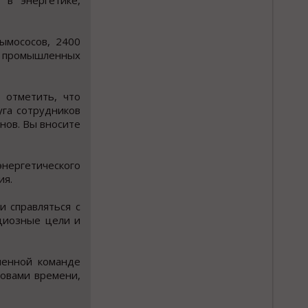
 в энергетике,
ымососов, 2400
ля промышленных
 отметить, что
уга сотрудников
нов. Вы вносите
энергетического
ия.
 справляться с
циозные цели и
ченной команде
зовами времени,