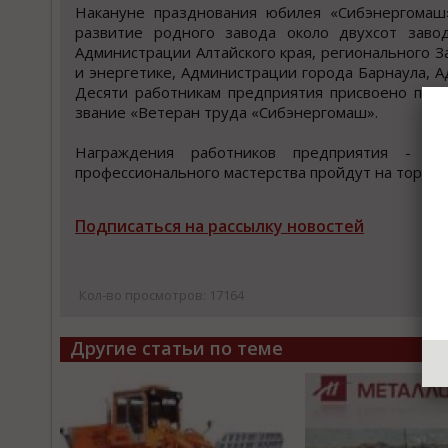
Накануне празднования юбилея «Сибэнергомаш
развитие родного завода около двухсот заво
Администрации Алтайского края, регионального З
и энергетике, Администрации города Барнаула, А
Десяти работникам предприятия присвоено поче
звание «Ветеран труда «Сибэнергомаш».
Награждения работников предприятия - вет
профессионального мастерства пройдут на торж
Подписаться на рассылку новостей
Кол-во просмотров: 17164
Другие статьи по теме