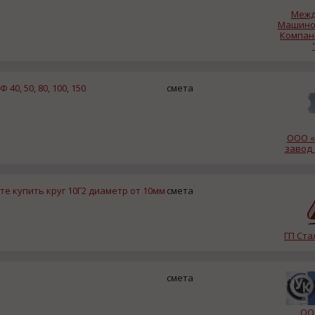
Межд
Машино
Компан
0, 50, 80, 100, 150
смета
ООО «
завод
е купить круг 10Г2 диаметр от 10мм
смета
ГП Ст
смета
ОО