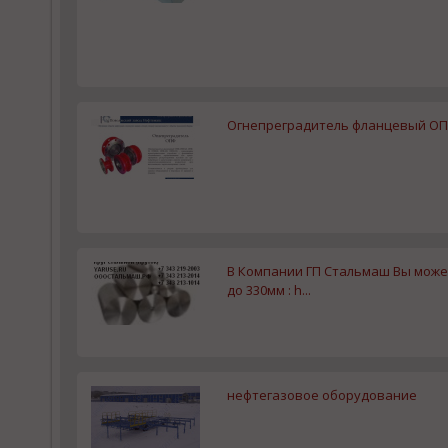
Огнепреградитель фланцевый ОПФ 4
В Компании ГП Стальмаш Вы может
до 330мм : h...
нефтегазовое оборудование