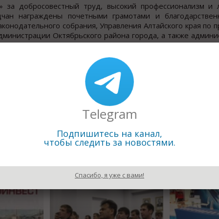
» за добросовестный труд, высокий профессионализм и 
дчан награждены почетными грамотами и благодарстве
аконодательного собрания, Управления Алтайского края по
дминистрации Октябрьского района города, а также админи
тное звание «Заслуженный ветеран труда «Сибэнергомаш»
еранов труда, передовиков производства и участни
ественных мероприятиях, посвященных юбилею «Сибэнергом
Telegram
Подпишитесь на канал,
Назад к рубрике «Новости п
чтобы следить за новостями.
Спасибо, я уже с вами!