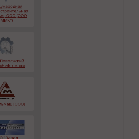
ународная
строительная
ия, ООО (ООО
"ММК")
Поволжский
 «Нефтемаш»
альмаш [ООО]
О "Завод