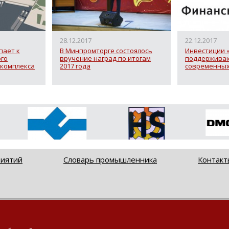
28.12.2017
22.12.2017
пает к
В Минпромторге состоялось
Инвестиции 
ого
вручение наград по итогам
поддерживаю
 комплекса
2017 года
современных
риятий
Словарь промышленника
Контакт