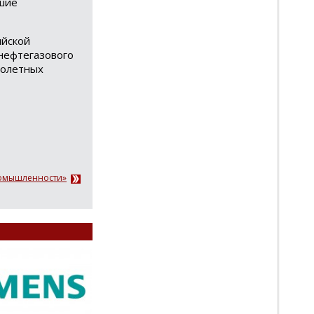
йшие
ийской
 нефтегазового
ролетных
ромышленности»