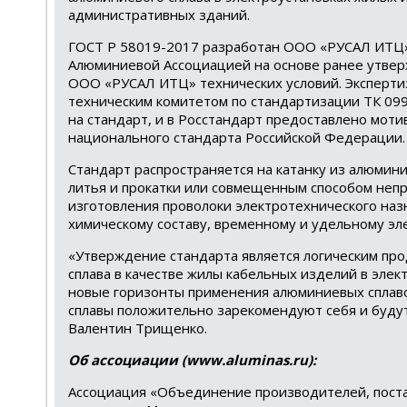
административных зданий.
ГОСТ Р 58019-2017 разработан ООО «РУСАЛ ИТЦ
Алюминиевой Ассоциацией на основе ранее утве
ООО «РУСАЛ ИТЦ» технических условий. Эксперти
техническим комитетом по стандартизации ТК 09
на стандарт, и в Росстандарт предоставлено мот
национального стандарта Российской Федерации.
Стандарт распространяется на катанку из алюмин
литья и прокатки или совмещенным способом непр
изготовления проволоки электротехнического наз
химическому составу, временному и удельному эл
«Утверждение стандарта является логическим пр
сплава в качестве жилы кабельных изделий в эле
новые горизонты применения алюминиевых сплавов
сплавы положительно зарекомендуют себя и буду
Валентин Трищенко.
Об ассоциации (www.aluminas.ru):
Ассоциация «Объединение производителей, поста