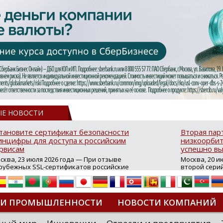
ЫЕ НОВОСТИ
тановите сертификат безопасности
Вторая пар
нцифры для доступа к российским
низкоорбит
рвисам
успешно вы
сква, 23 июля 2026 года — При отзыве
Москва, 20 и
рубежных SSL-сертификатов российские
второй сери
йты могут некорректно открываться в
аппаратов, к
остранных браузерах (Google Chrome,
масштабной 
fari, Edge и др.), а соединение с сервисами
группировки
жет отображаться как небезопасное.
интернет с 
ТИ ПРОМЫШЛЕННОСТИ
НОВОСТИ КОМПАНИЙ
которые ресурсы уже сообщили о
из ключевых
зможной недоступности и ошибках при
«Экономика 
дключении из-за отзывов сертификатов
трансформаци
ДИПЛОМЫ