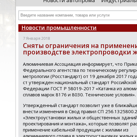
Новости автопрома
Индустриаль
департамента продаж и контрактации
ин
гражданского судостроения ...
Чт
Новости промышленности
7 Января 2018
Сняты ограничения на применени
производстве электропроводки 
Алюминиевая Ассоциация информирует, что Прик
Федерального агентства по техническому регули
метрологии (Росстандарт) от 19 декабря 2017 год
ст утвержден национальный стандарт Российской
Федерации ГОСТ Р 58019-2017 «Катанка из алюм
сплавов марок 8176 и 8030. Технические условия».
Утвержденный стандарт позволит уже в ближайш
внести изменения в Свод правил СП 256.1325800.
«Электроустановки жилых и общественных зданий
проектирования и монтажа», которые позволят р
применение кабельной продукции с жилами из
алюминиевого сплава в электроустановках жилых 