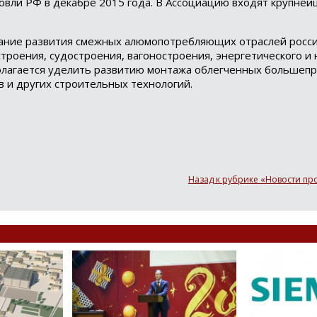
вли РФ в декабре 2015 года. В Ассоциацию входят крупне
вание развития смежных алюмопотребляющих отраслей росс
троения, судостроения, вагоностроения, энергетического и
полагается уделить развитию монтажа облегченных большеп
в и других строительных технологий.
Назад к рубрике «Новости п