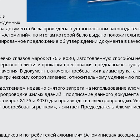
» и
ржденных
за документа была проведена в установленном законодател
9 «Алюминий», по итогам которой было выдано положительн
ивированное предложение об утверждении документа в каче
иевых сплавов марок 8176 и 8030, изготовленную способом 
ерывного литья и прокатки-прессования, предназначенную 
начения. В документ включены требования к диаметру катанк
ектрическому сопротивлению, относительному удлинению по
одолжением недавно снятого запрета на использование алю
Loading...
ктропроводке жилых зданий – подписание данного документа
 марок 8176 и 8030 для производства электропроводки. Уве
т востребованы рынком», - считает Председатель Алюминие
вщиков и потребителей алюминия» (Алюминиевая ассоциаци