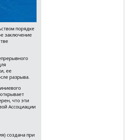
ьством порядке
ое заключение
стве
непрерывного
для
и, ее
сле разрыва.
миниевого
 открывает
рен, что эти
вой Ассоциации
я) создана при